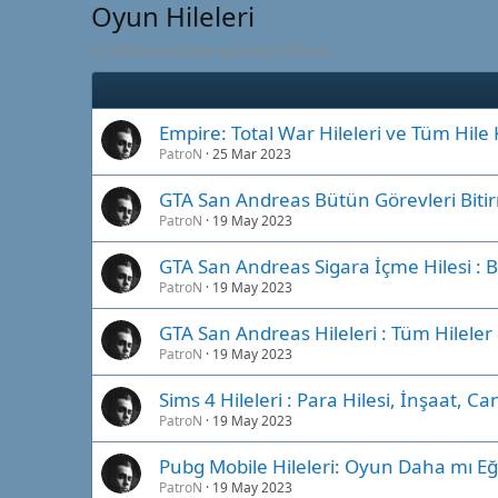
Oyun Hileleri
Pc, Mobil ve online oyunların hileleri...
Empire: Total War Hileleri ve Tüm Hile 
PatroN
25 Mar 2023
GTA San Andreas Bütün Görevleri Bitir
PatroN
19 May 2023
GTA San Andreas Sigara İçme Hilesi : Bir
PatroN
19 May 2023
GTA San Andreas Hileleri : Tüm Hileler
PatroN
19 May 2023
Sims 4 Hileleri : Para Hilesi, İnşaat, C
PatroN
19 May 2023
Pubg Mobile Hileleri: Oyun Daha mı Eğl
PatroN
19 May 2023