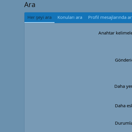
Ara
Her şeyi ara
Konuları ara
Profil mesajlarında a
Anahtar kelimel
Gönderi
Daha ye
Daha es
Duruml