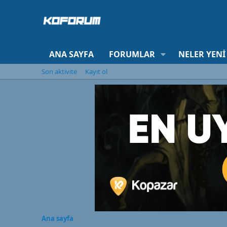
ANA SAYFA
FORUMLAR
NELER YENI
Son aktivite
Kayıt ol
Ana sayfa