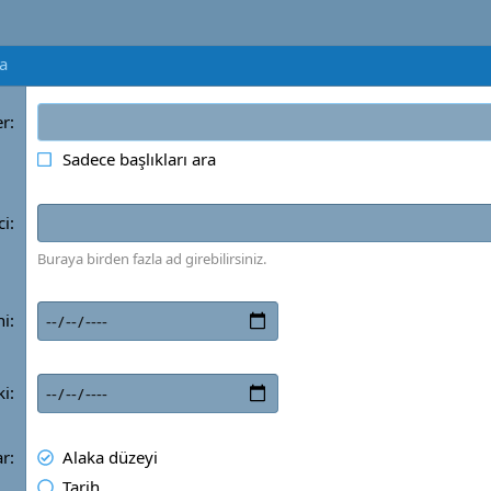
ra
er
Sadece başlıkları ara
ci
Buraya birden fazla ad girebilirsiniz.
ni
ki
ar
Alaka düzeyi
Tarih