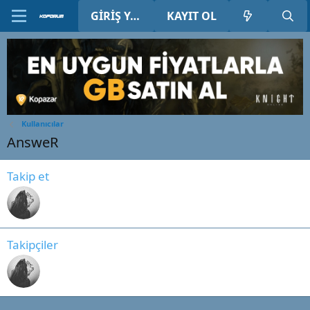
GIRIŞ YAP
KAYIT OL
Kullanıcılar
AnsweR
Takip et
Takipçiler