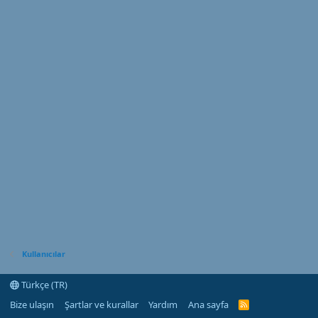
Kullanıcılar
Türkçe (TR)
Bize ulaşın
Şartlar ve kurallar
Yardım
Ana sayfa
R
S