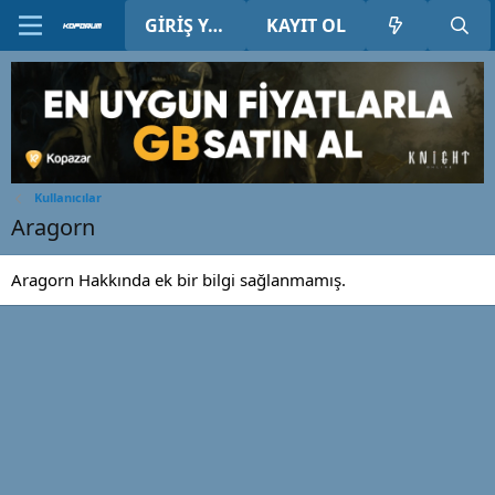
GIRIŞ YAP
KAYIT OL
Kullanıcılar
Aragorn
Aragorn Hakkında ek bir bilgi sağlanmamış.