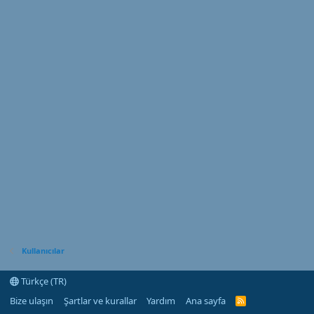
Kullanıcılar
Türkçe (TR)
Bize ulaşın
Şartlar ve kurallar
Yardım
Ana sayfa
R
S