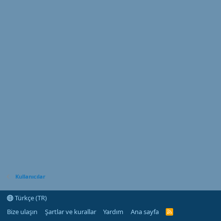
Kullanıcılar
Türkçe (TR)
Bize ulaşın
Şartlar ve kurallar
Yardım
Ana sayfa
R
S