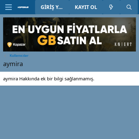
GIRIŞ YAP
KAYIT OL
Kullanıcılar
aymira
aymira Hakkında ek bir bilgi sağlanmamış.