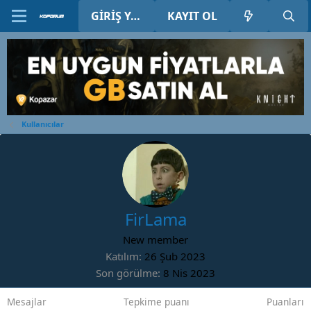
GIRIŞ YAP
KAYIT OL
Kullanıcılar
FirLama
New member
Katılım
26 Şub 2023
Son görülme
8 Nis 2023
Mesajlar
Tepkime puanı
Puanları