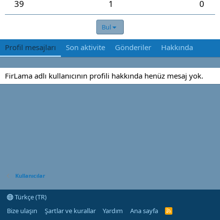
39
1
0
Bul
Profil mesajları
Son aktivite
Gönderiler
Hakkında
FirLama adlı kullanıcının profili hakkında henüz mesaj yok.
Kullanıcılar
Türkçe (TR)
Bize ulaşın
Şartlar ve kurallar
Yardım
Ana sayfa
R
S