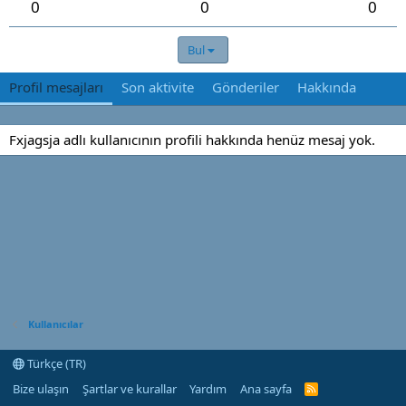
0
0
0
Bul
Profil mesajları
Son aktivite
Gönderiler
Hakkında
Fxjagsja adlı kullanıcının profili hakkında henüz mesaj yok.
Kullanıcılar
Türkçe (TR)
Bize ulaşın
Şartlar ve kurallar
Yardım
Ana sayfa
R
S