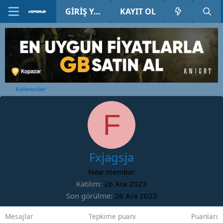
GIRIŞ YAP
KAYIT OL
Kullanıcılar
F
Fxjagsja
New member
Katılım
26 Ara 2023
Son görülme
26 Ara 2023
Mesajlar
Tepkime puanı
Puanları