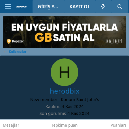
GIRIŞ YAP
KAYIT OL
Kullanıcılar
H
herodbix
New member
·
Konum
Saint John's
Katılım
4 Kas 2024
Son görülme
4 Kas 2024
Mesajlar
Tepkime puanı
Puanları