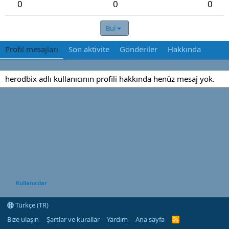
0
0
0
Bul
Profil mesajları
Son aktivite
Gönderiler
Hakkında
herodbix adlı kullanıcının profili hakkında henüz mesaj yok.
Kullanıcılar
Türkçe (TR)
Bize ulaşın
Şartlar ve kurallar
Yardım
Ana sayfa
R
S