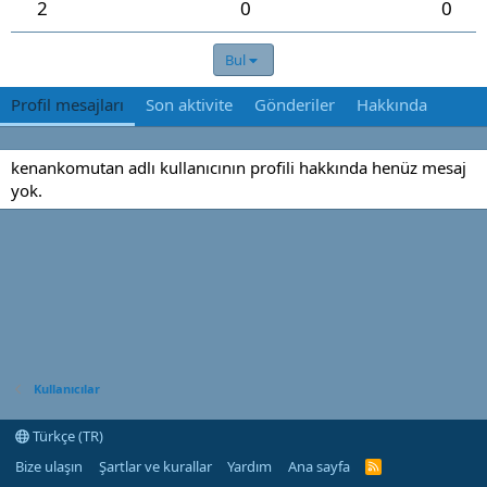
2
0
0
Bul
Profil mesajları
Son aktivite
Gönderiler
Hakkında
kenankomutan adlı kullanıcının profili hakkında henüz mesaj
yok.
Kullanıcılar
Türkçe (TR)
Bize ulaşın
Şartlar ve kurallar
Yardım
Ana sayfa
R
S