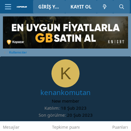
GIRIŞ YAP
KAYIT OL
Kullanıcılar
K
kenankomutan
New member
Katılım
18 Şub 2023
Son görülme
20 Şub 2023
Mesajlar
Tepkime puanı
Puanları