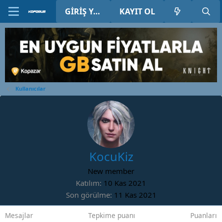
GIRIŞ YAP
KAYIT OL
Kullanıcılar
KocuKiz
New member
Katılım
10 Kas 2021
Son görülme
11 Kas 2021
Mesajlar
Tepkime puanı
Puanları