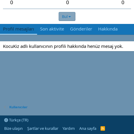
0
0
0
Bul
Profil mesajları
Son aktivite
Gönderiler
Hakkında
KocuKiz adlı kullanıcının profili hakkında henüz mesaj yok.
Kullanıcılar
Türkçe (TR)
Bize ulaşın
Şartlar ve kurallar
Yardım
Ana sayfa
R
S