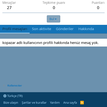
Mesajlar
Tepkime puanı
Puanları
27
0
0
Bul
Profil mesajları
Son aktivite
Gönderiler
Hakkında
kopazar adlı kullanıcının profili hakkında henüz mesaj yok.
Kullanıcılar
Türkçe (TR)
Bize ulaşın
Şartlar ve kurallar
Yardım
Ana sayfa
R
S