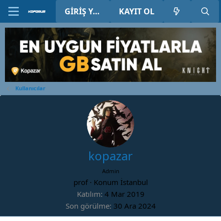
GIRIŞ YAP
KAYIT OL
Kullanıcılar
kopazar
Admin
prof
·
Konum
İstanbul
Katılım
4 Mar 2019
Son görülme
30 Ara 2024