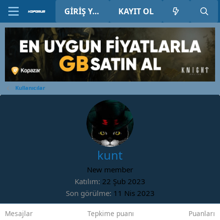
GIRIŞ YAP
KAYIT OL
Kullanıcılar
kunt
New member
Katılım
22 Şub 2023
Son görülme
11 Nis 2023
Mesajlar
Tepkime puanı
Puanları