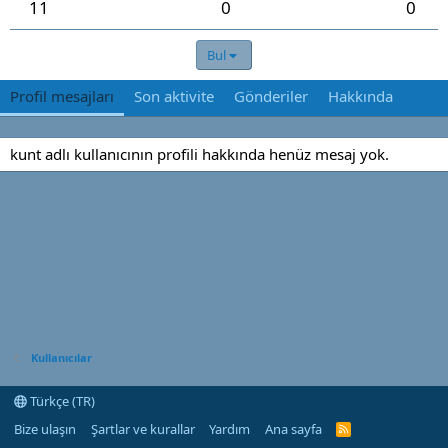
11
0
0
Bul
Profil mesajları
Son aktivite
Gönderiler
Hakkında
kunt adlı kullanıcının profili hakkında henüz mesaj yok.
Kullanıcılar
Türkçe (TR)
Bize ulaşın
Şartlar ve kurallar
Yardım
Ana sayfa
R
S