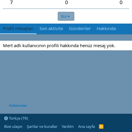
7
0
0
Bul
Profil mesajları
Son aktivite
Gönderiler
Hakkında
Mert adlı kullanıcının profili hakkında henüz mesaj yok.
Kullanıcılar
Türkçe (TR)
Bize ulaşın
Şartlar ve kurallar
Yardım
Ana sayfa
R
S