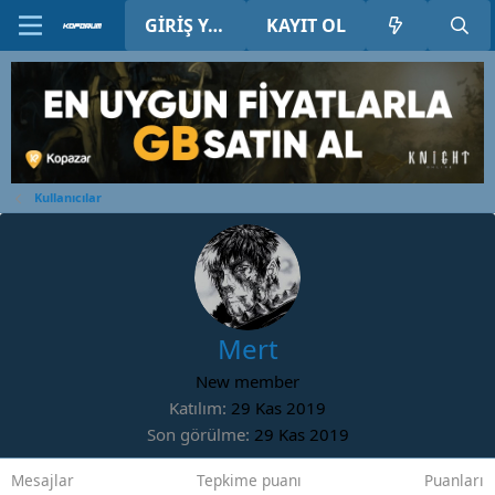
GIRIŞ YAP
KAYIT OL
Kullanıcılar
Mert
New member
Katılım
29 Kas 2019
Son görülme
29 Kas 2019
Mesajlar
Tepkime puanı
Puanları