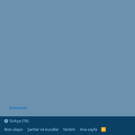
Kullanıcılar
Türkçe (TR)
Bize ulaşın
Şartlar ve kurallar
Yardım
Ana sayfa
R
S