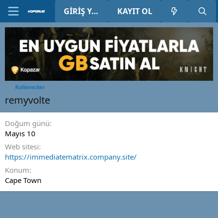
GIRIŞ YAP
KAYIT OL
Kullanıcılar
remyvolte
Doğum günü
Mayıs 10
Web sitesi
https://immediatematrix.company.site/
Konum
Cape Town