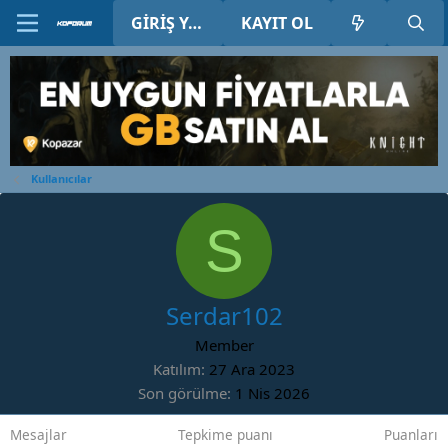
GIRIŞ YAP
KAYIT OL
Kullanıcılar
S
Serdar102
Member
Katılım
27 Ara 2023
Son görülme
1 Nis 2026
Mesajlar
Tepkime puanı
Puanları