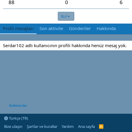
88
0
6
Bul
Profil mesajları
Son aktivite
Gönderiler
Hakkında
Serdar102 adlı kullanıcının profili hakkında henüz mesaj yok.
Kullanıcılar
Türkçe (TR)
Bize ulaşın
Şartlar ve kurallar
Yardım
Ana sayfa
R
S