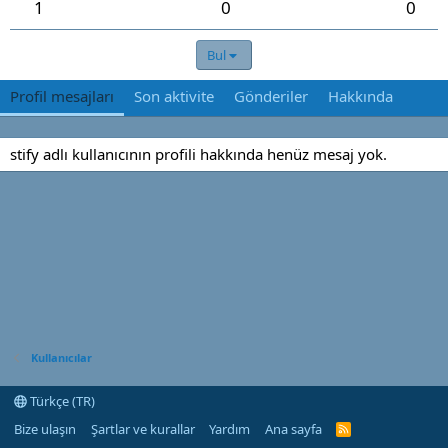
1
0
0
Bul
Profil mesajları
Son aktivite
Gönderiler
Hakkında
stify adlı kullanıcının profili hakkında henüz mesaj yok.
Kullanıcılar
Türkçe (TR)
Bize ulaşın
Şartlar ve kurallar
Yardım
Ana sayfa
R
S