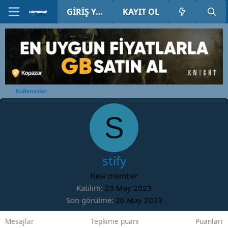
GIRIŞ YAP
KAYIT OL
Kullanıcılar
S
stify
New member
Katılım
20 May 2023
Son görülme
20 May 2023
Mesajlar
Tepkime puanı
Puanları