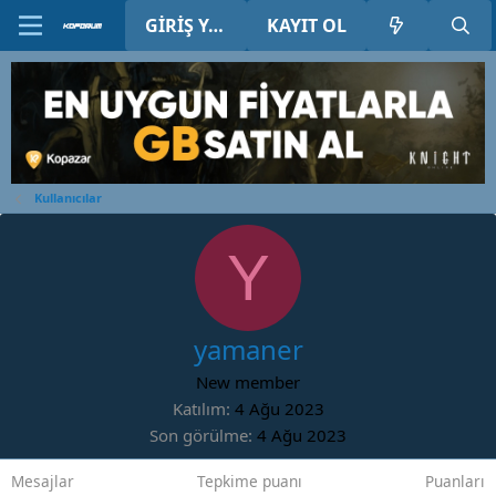
GIRIŞ YAP
KAYIT OL
Kullanıcılar
Y
yamaner
New member
Katılım
4 Ağu 2023
Son görülme
4 Ağu 2023
Mesajlar
Tepkime puanı
Puanları