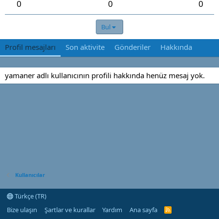
0
0
0
Bul
Profil mesajları
Son aktivite
Gönderiler
Hakkında
yamaner adlı kullanıcının profili hakkında henüz mesaj yok.
Kullanıcılar
Türkçe (TR)
Bize ulaşın
Şartlar ve kurallar
Yardım
Ana sayfa
R
S