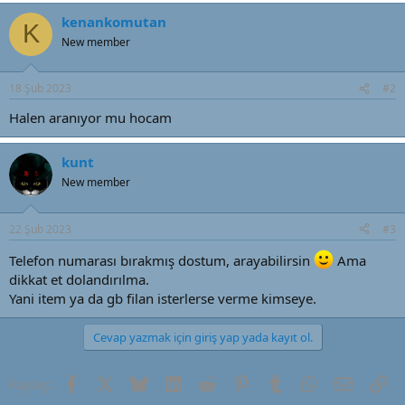
a
i
n
h
kenankomutan
K
i
New member
18 Şub 2023
#2
Halen aranıyor mu hocam
kunt
New member
22 Şub 2023
#3
Telefon numarası bırakmış dostum, arayabilirsin
Ama
dikkat et dolandırılma.
Yani item ya da gb filan isterlerse verme kimseye.
Cevap yazmak için giriş yap yada kayıt ol.
Facebook
X (Twitter)
Bluesky
LinkedIn
Reddit
Pinterest
Tumblr
WhatsApp
E-posta
Li
Paylaş: