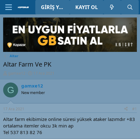
GIRIŞ YAP
KAYIT OL
Altar
Altar Farm Ve PK
K
B
gamxe12
17 Ara 2021
o
a
n
ş
gamxe12
G
u
l
New member
y
a
u
n
B
g
17 Ara 2021
#1
a
ı
ş
ç
Altar farm ekibimize online süresi yüksek ataker lazımdır +83
l
t
ortalama itemler okcu 3k min ap
a
a
Tel 537 813 82 76
t
r