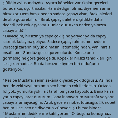
çiftliğin avlusundaydık. Ayrıca köpekler var. Onlar geceleri
burada kuş uçurtmazlar. Hani dediğin olmaz diyemem ama
biraz zor. Hem hırsız neden sadece çapayı alsın, öteki aletleri
de alıp götürebilirdi. Bırak çapayı, aletleri, çiftlikte daha
değerli pek çok eşya var. Bunlar dururken neden yalnızca
çapayı aldı? “
“ Dayıcığım, hırsızın ya çapa çok işine yarıyor ya da çapayı
satmak kolayına geliyor. Sadece çapayı almasının nedeni
vereceği zararın büyük olmasını istemediğinden, yani hırsız
insaflı biri. Gündüz gelse gören olurdu. Kimse onu
görmediğine göre gece geldi. Köpekler hırsızı tanıdıkları için
ses çıkarmadılar. Bu da hırsızın köyden biri olduğunu
gösteriyor. “
“ Pes be Mustafa, senin zekâna diyecek yok doğrusu. Aslında
ben de zeki sayılırım ama sen benden çok ileridesin. Ortada
fol yok, yumurta yok , alt tarafı bir çapa kayboldu. Bana kalsa
yarın çapayı arar dururum. Sana inanıyorum Mustafa ve yarın
çapayı aramayacağım. Artık geceleri nöbet tutacağız. İlk nöbet
benim. Eee, sen ne diyorsun Zübeyde, şu hırsız işine? “
“ Mustafa’nın dediklerine katılıyorum. O, boşuna konuşmaz.