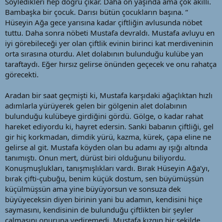
Söyledikleri hep doğru çıkar. Daha on yaşında ama çok akıllı.
Bambaşka bir çocuk. Darısı bütün çocukların başına. “
Hüseyin Ağa gece yarısına kadar çiftliğin avlusunda nöbet
tuttu. Daha sonra nöbeti Mustafa devraldı. Mustafa avluyu en
iyi görebileceği yer olan çiftlik evinin birinci kat merdiveninin
orta sırasına oturdu. Alet dolabının bulunduğu kulübe yan
taraftaydı. Eğer hırsız gelirse önünden geçecek ve onu rahatça
görecekti.
Aradan bir saat geçmişti ki, Mustafa karşıdaki ağaçlıktan hızlı
adımlarla yürüyerek gelen bir gölgenin alet dolabının
bulunduğu kulübeye girdiğini gördü. Gölge, o kadar rahat
hareket ediyordu ki, hayret edersin. Sanki babanın çiftliği, gel
gir hiç korkmadan, dimdik yürü, kazma, kürek, çapa eline ne
gelirse al git. Mustafa köyden olan bu adamı ay ışığı altında
tanımıştı. Onun mert, dürüst biri olduğunu biliyordu.
Konuşmuşlukları, tanışmışlıkları vardı. Bırak Hüseyin Ağa’yı,
bırak çifti-çubuğu, benim küçük dostum, sen büyümüşsün
küçülmüşsün ama yine büyüyorsun ve sonsuza dek
büyüyeceksin diyen birinin yani bu adamın, kendisini hiçe
saymasını, kendisinin de bulunduğu çiftlikten bir şeyler
çalmasını onuruna yediremedi. Mustafa kızgın bir şekilde