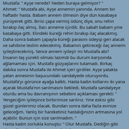
Mustafa: “ Ayşe nerede? Neden buraya gelmiyor? “
Ahmet: “ Mustafa abi, Ayşe annemin yanında. Annem bir
haftadır hasta. Babam annem ölmesin diye dün kasabaya
yürüyerek gitti. Birisi çapa vermiş ödünç diye, onu rehin
bırakıp ilaç almış. İlacı anneme içirdik. Bu sabah babam yine
kasabaya gitti. Elindeki küreği rehin bırakıp ilaç alacakmış.
Daha sonra babam çapayla küreği parasını ödeyip geri alacak
ve sahibine teslim edecekmiş. Babamın getireceği ilaç annemi
iyileştirecekmiş. Sence annem iyileşir mi Mustafa abi?
İnsanın taş yürekli olması lazımdı bu durum karşısında
ağlamaması için. Mustafa gözyaşlarını tutamadı. Birkaç
dakika sonra Mustafa ile Ahmet içeri girdiler. Ayşe yatakta
yatan annesinin başucundaki sandalyede oturuyordu.
Mustafa’yı görünce ayağa kalktı. Hasta kadın kollarını iki yana
açarak Mustafa’nın sarılmasını bekledi. Mustafa sandalyeye
oturdu ama bu davranışının sebebini açıklaması gerekti: “
Yengeciğim iyileşince birbirimize sarılırız. Yine eskisi gibi
güzel günlerimiz olacak. Bundan sonra daha fazla evinize
geleceğim. Yanlış bir hareketiniz hastalığınızın artmasına yol
açabilir. Bunun için size sarılmadım. “
Hasta kadın zorlukla konuştu: “ Olur Mustafa. Dediğin gibi