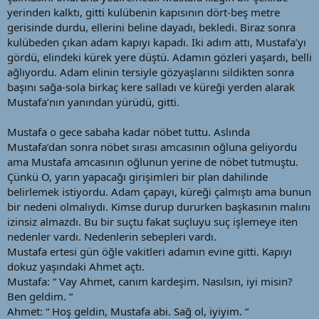
yerinden kalktı, gitti kulübenin kapısının dört-beş metre
gerisinde durdu, ellerini beline dayadı, bekledi. Biraz sonra
kulübeden çıkan adam kapıyı kapadı. İki adım attı, Mustafa’yı
gördü, elindeki kürek yere düştü. Adamın gözleri yaşardı, belli
ağlıyordu. Adam elinin tersiyle gözyaşlarını sildikten sonra
başını sağa-sola birkaç kere salladı ve küreği yerden alarak
Mustafa’nın yanından yürüdü, gitti.
Mustafa o gece sabaha kadar nöbet tuttu. Aslında
Mustafa’dan sonra nöbet sırası amcasının oğluna geliyordu
ama Mustafa amcasının oğlunun yerine de nöbet tutmuştu.
Çünkü O, yarın yapacağı girişimleri bir plan dahilinde
belirlemek istiyordu. Adam çapayı, küreği çalmıştı ama bunun
bir nedeni olmalıydı. Kimse durup dururken başkasının malını
izinsiz almazdı. Bu bir suçtu fakat suçluyu suç işlemeye iten
nedenler vardı. Nedenlerin sebepleri vardı.
Mustafa ertesi gün öğle vakitleri adamın evine gitti. Kapıyı
dokuz yaşındaki Ahmet açtı.
Mustafa: “ Vay Ahmet, canım kardeşim. Nasılsın, iyi misin?
Ben geldim. “
Ahmet: “ Hoş geldin, Mustafa abi. Sağ ol, iyiyim. “