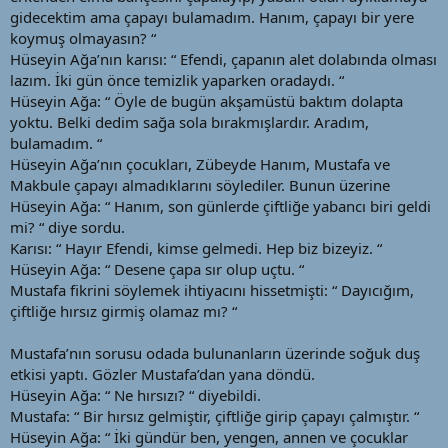
a
i
gidecektim ama çapayı bulamadım. Hanım, çapayı bir yere
n
h
koymuş olmayasın? “
i
Hüseyin Ağa’nın karısı: “ Efendi, çapanın alet dolabında olması
lazım. İki gün önce temizlik yaparken oradaydı. “
Hüseyin Ağa: “ Öyle de bugün akşamüstü baktım dolapta
yoktu. Belki dedim sağa sola bırakmışlardır. Aradım,
bulamadım. “
Hüseyin Ağa’nın çocukları, Zübeyde Hanım, Mustafa ve
Makbule çapayı almadıklarını söylediler. Bunun üzerine
Hüseyin Ağa: “ Hanım, son günlerde çiftliğe yabancı biri geldi
mi? “ diye sordu.
Karısı: “ Hayır Efendi, kimse gelmedi. Hep biz bizeyiz. “
Hüseyin Ağa: “ Desene çapa sır olup uçtu. “
Mustafa fikrini söylemek ihtiyacını hissetmişti: “ Dayıcığım,
çiftliğe hırsız girmiş olamaz mı? “
Mustafa’nın sorusu odada bulunanların üzerinde soğuk duş
etkisi yaptı. Gözler Mustafa’dan yana döndü.
Hüseyin Ağa: “ Ne hırsızı? “ diyebildi.
Mustafa: “ Bir hırsız gelmiştir, çiftliğe girip çapayı çalmıştır. “
Hüseyin Ağa: “ İki gündür ben, yengen, annen ve çocuklar