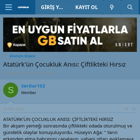
GIRIŞ YAP
KAYIT OL
Atatürk Köşesi
Atatürk'ün Çocukluk Anısı: Çiftlikteki Hırsız
K
B
Serdar102
24 Nis 2024
o
a
n
ş
Serdar102
S
u
l
Member
y
a
u
n
B
g
24 Nis 2024
#1
a
ı
ş
ç
ATATÜRK'ÜN ÇOCUKLUK ANISI: ÇİFTLİKTEKİ HIRSIZ
l
t
Bir akşam yemeği sonrasında çiftlikteki odada oturulmuş ve
a
a
gündelik olaylar konuşuluyordu. Hüseyin Ağa: “ Yarın
t
r
erkenden elma bahçesini çapalayıp, yabani otları ayıklamaya