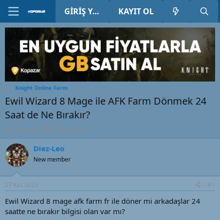
GIRIŞ YAP
KAYIT OL
Knight Online Farm
Ewil Wizard 8 Mage ile AFK Farm Dönmek 24
Saat de Ne Bırakır?
K
B
Diez-Leo
27 Kas 2023
o
a
n
ş
Diez-Leo
u
l
New member
y
a
u
n
B
g
27 Kas 2023
#1
a
ı
ş
ç
Ewil Wizard 8 mage afk farm fr ile döner mi arkadaşlar 24
l
t
saatte ne bırakır bilgisi olan var mı?
a
a