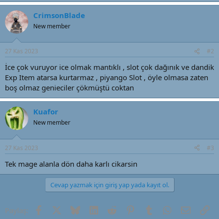
t
r
a
i
CrimsonBlade
n
h
New member
i
27 Kas 2023
#2
İce çok vuruyor ice olmak mantıklı , slot çok dağınık ve dandik
Exp Item atarsa kurtarmaz , piyango Slot , öyle olmasa zaten
boş olmaz genieciler çökmüştü coktan
Kuafor
New member
27 Kas 2023
#3
Tek mage alanla dön daha karlı cikarsin
Cevap yazmak için giriş yap yada kayıt ol.
Facebook
X (Twitter)
Bluesky
LinkedIn
Reddit
Pinterest
Tumblr
WhatsApp
E-posta
Li
Paylaş: