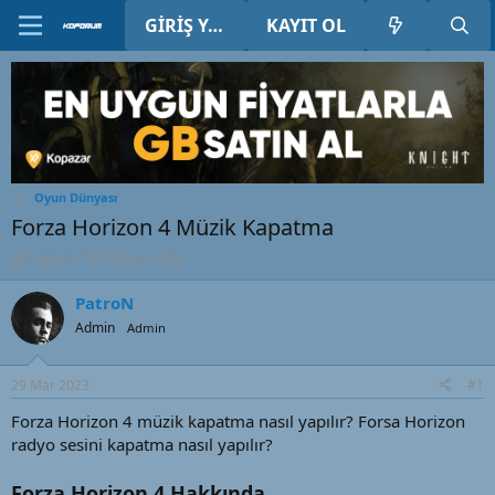
GIRIŞ YAP
KAYIT OL
Oyun Dünyası
Forza Horizon 4 Müzik Kapatma
K
B
PatroN
29 Mar 2023
o
a
n
ş
PatroN
u
l
Admin
Admin
y
a
u
n
B
g
29 Mar 2023
#1
a
ı
ş
ç
Forza Horizon 4 müzik kapatma nasıl yapılır? Forsa Horizon
l
t
radyo sesini kapatma nasıl yapılır?
a
a
t
r
Forza Horizon 4 Hakkında