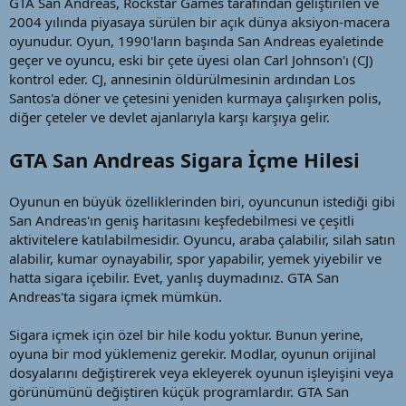
GTA San Andreas, Rockstar Games tarafından geliştirilen ve
t
r
2004 yılında piyasaya sürülen bir açık dünya aksiyon-macera
a
i
oyunudur. Oyun, 1990'ların başında San Andreas eyaletinde
n
h
geçer ve oyuncu, eski bir çete üyesi olan Carl Johnson'ı (CJ)
i
kontrol eder. CJ, annesinin öldürülmesinin ardından Los
Santos'a döner ve çetesini yeniden kurmaya çalışırken polis,
diğer çeteler ve devlet ajanlarıyla karşı karşıya gelir.
GTA San Andreas Sigara İçme Hilesi
Oyunun en büyük özelliklerinden biri, oyuncunun istediği gibi
San Andreas'ın geniş haritasını keşfedebilmesi ve çeşitli
aktivitelere katılabilmesidir. Oyuncu, araba çalabilir, silah satın
alabilir, kumar oynayabilir, spor yapabilir, yemek yiyebilir ve
hatta sigara içebilir. Evet, yanlış duymadınız. GTA San
Andreas'ta sigara içmek mümkün.
Sigara içmek için özel bir hile kodu yoktur. Bunun yerine,
oyuna bir mod yüklemeniz gerekir. Modlar, oyunun orijinal
dosyalarını değiştirerek veya ekleyerek oyunun işleyişini veya
görünümünü değiştiren küçük programlardır. GTA San