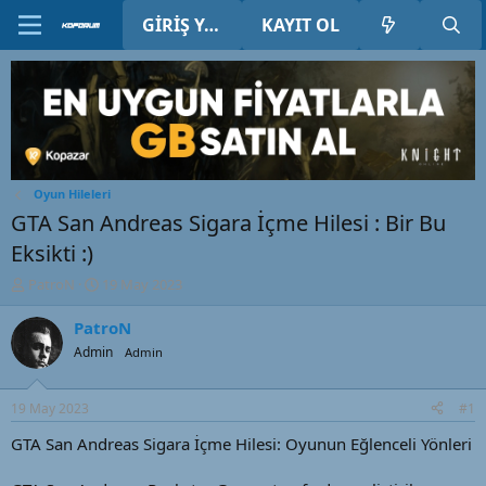
GIRIŞ YAP
KAYIT OL
Oyun Hileleri
GTA San Andreas Sigara İçme Hilesi : Bir Bu
Eksikti :)
K
B
PatroN
19 May 2023
o
a
n
ş
PatroN
u
l
Admin
Admin
y
a
u
n
B
g
19 May 2023
#1
a
ı
ş
ç
GTA San Andreas Sigara İçme Hilesi: Oyunun Eğlenceli Yönleri
l
t
a
a