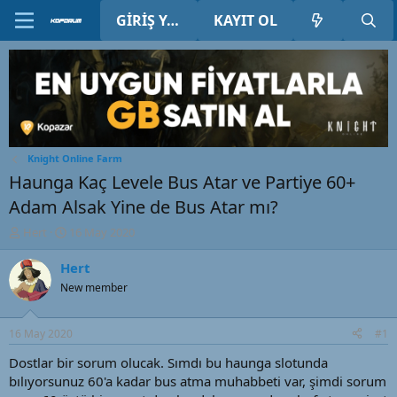
GIRIŞ YAP
KAYIT OL
Knight Online Farm
Haunga Kaç Levele Bus Atar ve Partiye 60+
Adam Alsak Yine de Bus Atar mı?
K
B
Hert
16 May 2020
o
a
n
ş
Hert
u
l
New member
y
a
u
n
B
g
16 May 2020
#1
a
ı
ş
ç
Dostlar bir sorum olucak. Sımdı bu haunga slotunda
l
t
bılıyorsunuz 60'a kadar bus atma muhabbeti var, şimdi sorum
a
a