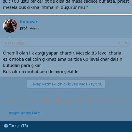
şu : +60 üstü bir car pt de olsa dalmasa sadece buf atsa, priest
t
r
mesela bus cıkma ıhtımalını düşürür mü ?
a
i
n
h
i
kopazar
prof
Admin
16 May 2020
#2
Önemli olan ilk atağı yapan chardır. Mesela 83 level charla
ezik moba dal coin çıkmaz ama partide 60 level char dalsın
kutudan para çıkar.
Bus cıkma muhabbeti de aynı şekilde.
Cevap yazmak için giriş yap yada kayıt ol.
Facebook
X (Twitter)
Bluesky
LinkedIn
Reddit
Pinterest
Tumblr
WhatsApp
E-posta
Li
Paylaş:
Knight Online Farm
Türkçe (TR)