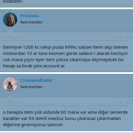
kodesten.
t
r
a
i
n
h
Princess
i
New member
19 Mar 2023
#2
İtemliyse 1200 kc cekip pusta 999kc satılan itemi alıp istenen
moblardan 10 ar tane kesmen gerek sadece r atarak kesiliyor
cok mana yiyor eyer item yoksa cıkarmaya deymeyecek bir
hesap sa bırak yeni account ac
CrimsonBlade
New member
19 Mar 2023
#3
o hesapta item yok üstünde 60 mana var ama diğer serverde
karakter var 83 itemli mecbur bunu çıkaracaz çıkarmadan
diğerine giremiyoruz sanırım