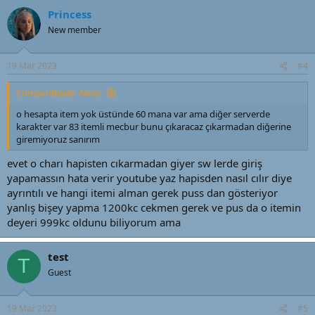
Princess
New member
19 Mar 2023
#4
CrimsonBlade' Alıntı:
o hesapta item yok üstünde 60 mana var ama diğer serverde
karakter var 83 itemli mecbur bunu çıkaracaz çıkarmadan diğerine
giremiyoruz sanırım
evet o charı hapisten cıkarmadan giyer sw lerde giriş
yapamassın hata verir youtube yaz hapisden nasıl cılır diye
ayrıntılı ve hangi itemi alman gerek puss dan gösteriyor
yanlış bişey yapma 1200kc cekmen gerek ve pus da o itemin
deyeri 999kc oldunu biliyorum ama
test
T
Guest
19 Mar 2023
#5