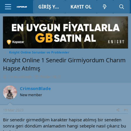
GIRIŞ YAP
KAYIT OL
Knight Online Sorunlar ve Problemler
Knight Online 1 Senedir Girmiyordum Charım
Hapse Atılmış
K
B
CrimsonBlade
19 Mar 2023
o
a
n
ş
CrimsonBlade
u
l
New member
y
a
u
n
B
g
19 Mar 2023
#1
a
ı
ş
ç
Bir senedir girmediğim karakter hapise atılmış bir seneden
l
t
sonra geri döndüm anlamadım hangi sebeple nasıl çıkarız bu
a
a