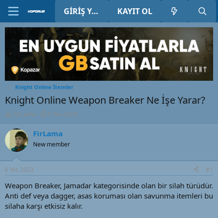
GIRIŞ YAP
KAYIT OL
Knight Online İtemler
Knight Online Weapon Breaker Ne İşe Yarar?
K
B
FirLama
6 Nis 2023
o
a
n
ş
FirLama
u
l
New member
y
a
u
n
B
g
6 Nis 2023
#1
a
ı
ş
ç
Weapon Breaker, Jamadar kategorisinde olan bir silah türüdür.
l
t
Anti def veya dagger, asas koruması olan savunma itemleri bu
a
a
silaha karşı etkisiz kalır.
t
r