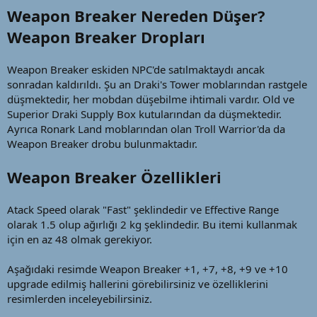
a
i
Weapon Breaker Nereden Düşer?
n
h
i
Weapon Breaker Dropları
Weapon Breaker eskiden NPC'de satılmaktaydı ancak
sonradan kaldırıldı. Şu an Draki's Tower moblarından rastgele
düşmektedir, her mobdan düşebilme ihtimali vardır. Old ve
Superior Draki Supply Box kutularından da düşmektedir.
Ayrıca Ronark Land moblarından olan Troll Warrior'da da
Weapon Breaker drobu bulunmaktadır.
Weapon Breaker Özellikleri
Atack Speed olarak "Fast" şeklindedir ve Effective Range
olarak 1.5 olup ağırlığı 2 kg şeklindedir. Bu itemi kullanmak
için en az 48 olmak gerekiyor.
Aşağıdaki resimde Weapon Breaker +1, +7, +8, +9 ve +10
upgrade edilmiş hallerini görebilirsiniz ve özelliklerini
resimlerden inceleyebilirsiniz.