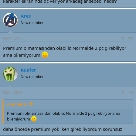
karakter ekranında dc veriyor arkadaşlar sebebi nedir?
t
r
a
i
n
h
Ares
i
New member
8 Mar 2023
#2
Premium olmamasından olabilir. Normalde 2 pc girebiliyor
ama bilemiyorum
Kuafor
New member
8 Mar 2023
#3
Ares' Alıntı:
Premium olmamasından olabilir. Normalde 2 pc girebiliyor ama
bilemiyorum
daha öncede premium yok iken girebiliyordum sorunsuz