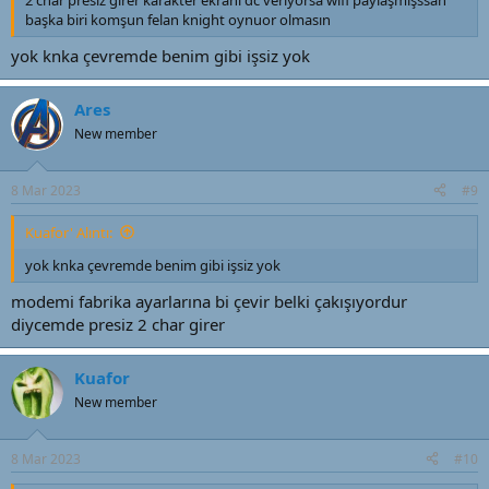
başka biri komşun felan knight oynuor olmasın
yok knka çevremde benim gibi işsiz yok
Ares
New member
8 Mar 2023
#9
Kuafor' Alıntı:
yok knka çevremde benim gibi işsiz yok
modemi fabrika ayarlarına bi çevir belki çakışıyordur
diycemde presiz 2 char girer
Kuafor
New member
8 Mar 2023
#10