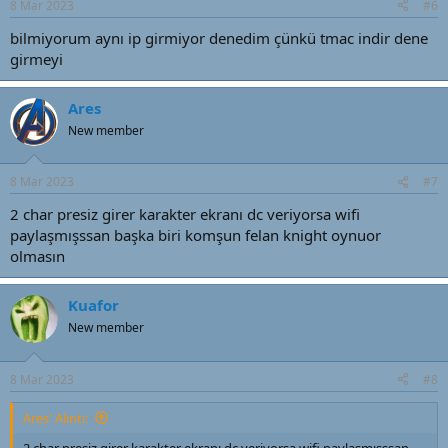
8 Mar 2023
#6
bilmiyorum aynı ip girmiyor denedim çünkü tmac indir dene
girmeyi
Ares
New member
8 Mar 2023
#7
2 char presiz girer karakter ekranı dc veriyorsa wifi
paylaşmışssan başka biri komşun felan knight oynuor
olmasın
Kuafor
New member
8 Mar 2023
#8
Ares' Alıntı:
2 char presiz girer karakter ekranı dc veriyorsa wifi paylaşmışssan