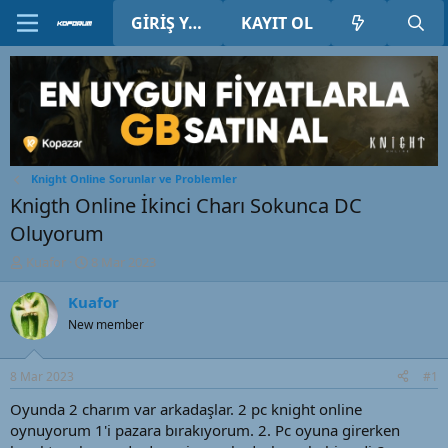
GIRIŞ YAP
KAYIT OL
Knight Online Sorunlar ve Problemler
Knigth Online İkinci Charı Sokunca DC
Oluyorum
K
B
Kuafor
8 Mar 2023
o
a
n
ş
Kuafor
u
l
New member
y
a
u
n
B
g
8 Mar 2023
#1
a
ı
ş
ç
Oyunda 2 charım var arkadaşlar. 2 pc knight online
l
t
oynuyorum 1'i pazara bırakıyorum. 2. Pc oyuna girerken
a
a