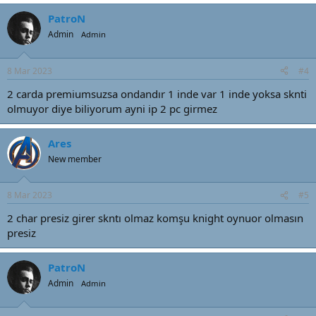
PatroN
Admin
Admin
8 Mar 2023
#4
2 carda premiumsuzsa ondandır 1 inde var 1 inde yoksa sknti
olmuyor diye biliyorum ayni ip 2 pc girmez
Ares
New member
8 Mar 2023
#5
2 char presiz girer skntı olmaz komşu knight oynuor olmasın
presiz
PatroN
Admin
Admin