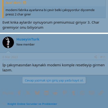
Ares' Alıntı:
modemi fabrika ayarlarına bi çevir belki çakışıyordur diycemde
presiz 2 char girer
Evet knka aylardır oynuyorum premiumsuz giriyor 3. Char
giremiyor onu biliyorum
HuseyinTurk
New member
8 Mar 2023
#11
İp çakışmasından kaynaklı modemi komple resetleyip girmen
lazım.
Cevap yazmak için giriş yap yada kayıt ol.
Facebook
X (Twitter)
Bluesky
LinkedIn
Reddit
Pinterest
Tumblr
WhatsApp
E-posta
Li
Paylaş:
Knight Online Sorunlar ve Problemler