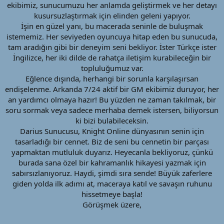
ekibimiz, sunucumuzu her anlamda geliştirmek ve her detayı
kusursuzlaştırmak için elinden geleni yapıyor.
İşin en güzel yanı, bu macerada seninle de buluşmak
istememiz. Her seviyeden oyuncuya hitap eden bu sunucuda,
tam aradığın gibi bir deneyim seni bekliyor. İster Türkçe ister
İngilizce, her iki dilde de rahatça iletişim kurabileceğin bir
topluluğumuz var.
Eğlence dışında, herhangi bir sorunla karşılaşırsan
endişelenme. Arkanda 7/24 aktif bir GM ekibimiz duruyor, her
an yardımcı olmaya hazır! Bu yüzden ne zaman takılmak, bir
soru sormak veya sadece merhaba demek istersen, biliyorsun
ki bizi bulabileceksin.
Darius Sunucusu, Knight Online dünyasının senin için
tasarladığı bir cennet. Biz de seni bu cennetin bir parçası
yapmaktan mutluluk duyarız. Heyecanla bekliyoruz, çünkü
burada sana özel bir kahramanlık hikayesi yazmak için
sabırsızlanıyoruz. Haydi, şimdi sıra sende! Büyük zaferlere
giden yolda ilk adımı at, maceraya katıl ve savaşın ruhunu
hissetmeye başla!
Görüşmek üzere,