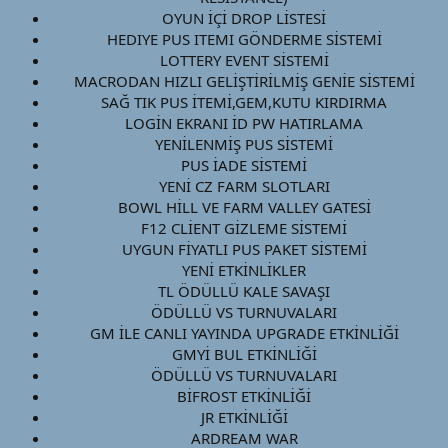
OYUN İÇİ DROP LİSTESİ​
HEDIYE PUS ITEMI GÖNDERME SİSTEMİ​
LOTTERY EVENT SİSTEMİ​
MACRODAN HIZLI GELİŞTİRİLMİŞ GENİE SİSTEMİ​
SAĞ TIK PUS İTEMİ,GEM,KUTU KIRDIRMA​
LOGİN EKRANI İD PW HATIRLAMA​
YENİLENMİŞ PUS SİSTEMİ​
PUS İADE SİSTEMİ​
YENİ CZ FARM SLOTLARI​
BOWL HİLL VE FARM VALLEY GATESİ​
F12 CLİENT GİZLEME SİSTEMİ​
UYGUN FİYATLI PUS PAKET SİSTEMİ​
YENİ ETKİNLİKLER​
TL ÖDÜLLÜ KALE SAVAŞI​
ÖDÜLLÜ VS TURNUVALARI​
GM İLE CANLI YAYINDA UPGRADE ETKİNLİĞİ​
GMYİ BUL ETKİNLİĞİ​
ÖDÜLLÜ VS TURNUVALARI​
BİFROST ETKİNLİĞİ​
JR ETKİNLİĞİ​
ARDREAM WAR​