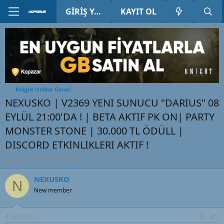
GIRIŞ YAP
KAYIT OL
Knight Online Genel
NEXUSKO | V2369 YENI SUNUCU "DARIUS" 08
EYLÜL 21:00'DA ! | BETA AKTIF PK ON| PARTY
MONSTER STONE | 30.000 TL ÖDÜLL |
DISCORD ETKINLIKLERI AKTIF !
K
B
NEXUSKO
4 Eyl 2023
o
a
n
ş
NEXUSKO
N
u
l
New member
y
a
u
n
B
g
4 Eyl 2023
#1
a
ı