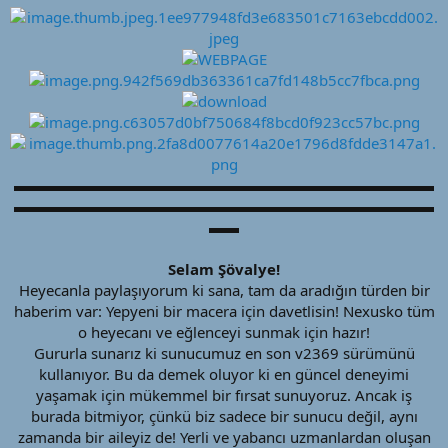
ş
ç
l
t
a
a
t
r
a
i
n
h
i
▬▬▬▬▬▬▬▬▬▬▬▬▬▬▬▬▬▬▬▬▬▬▬▬▬▬▬▬
▬▬▬▬▬▬▬▬▬▬▬▬▬▬▬▬▬▬▬▬▬▬▬▬▬▬▬▬
▬▬
Selam Şövalye!
Heyecanla paylaşıyorum ki sana, tam da aradığın türden bir
haberim var: Yepyeni bir macera için davetlisin! Nexusko tüm
o heyecanı ve eğlenceyi sunmak için hazır!
Gururla sunarız ki sunucumuz en son v2369 sürümünü
kullanıyor. Bu da demek oluyor ki en güncel deneyimi
yaşamak için mükemmel bir fırsat sunuyoruz. Ancak iş
burada bitmiyor, çünkü biz sadece bir sunucu değil, aynı
zamanda bir aileyiz de! Yerli ve yabancı uzmanlardan oluşan