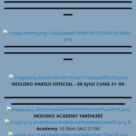
▬▬▬▬▬▬▬▬▬▬▬▬▬▬▬▬▬▬▬▬▬▬▬▬▬▬▬▬
▬▬▬▬▬▬▬▬▬▬▬▬▬▬▬▬▬▬▬▬▬▬▬▬▬▬▬▬
▬▬
▬▬▬▬▬▬▬▬▬▬▬▬▬▬▬▬▬▬▬▬▬▬▬▬▬▬▬▬
▬▬▬▬▬▬▬▬▬▬▬▬▬▬▬▬▬▬▬▬▬▬▬▬▬▬▬▬
▬▬
NEXUSKO DARIUS OFFICIAL - 08 Eylül CUMA 21 :00
▬▬▬▬▬▬▬▬▬▬▬▬▬▬▬▬▬▬▬▬▬▬▬▬▬▬▬▬
▬▬▬▬▬▬▬▬▬▬▬▬▬▬▬▬▬▬▬▬▬▬▬▬▬
NEXUSKO ACADEMY TARİHLERİ
1.
Academy
10 Ekim SALI 21:00