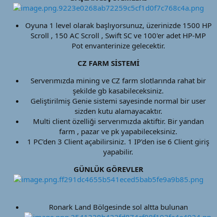
Oyuna 1 level olarak başlıyorsunuz, üzerinizde 1500 HP
Scroll , 150 AC Scroll , Swift SC ve 100'er adet HP-MP
Pot envanterinize gelecektir.​
CZ FARM SİSTEMİ
Serverımızda mining ve CZ farm slotlarında rahat bir
şekilde gb kasabileceksiniz.​
Geliştirilmiş Genie sistemi sayesinde normal bir user
sizden kutu alamayacaktır.​
Multi client özelliği serverımızda aktiftir. Bir yandan
farm , pazar ve pk yapabileceksiniz.​
1 PC'den 3 Client açabilirsiniz. 1 IP'den ise 6 Client giriş
yapabilir.​
GÜNLÜK GÖREVLER
Ronark Land Bölgesinde sol altta bulunan