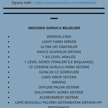
Oyunu indir :
https://www.nexusko.com/download
▬▬▬▬▬▬▬▬▬▬▬▬▬▬▬▬▬▬▬▬▬▬▬▬▬▬▬▬
▬▬▬▬▬▬▬▬▬▬▬▬▬▬▬▬▬▬▬▬▬▬▬▬▬▬▬▬
▬▬
NEXUSKO SUNUCU BILGILERI
VERSION 2369​
LIGHT FARM SERVER​
ULTRA HD GRAFIKLER​
NXACS GÜVENLİK SİSTEMİ​
1-83 LEVEL ARALIĞI​
1 LEVEL GÖREV İTEMLERİ İLE BAŞLANGIÇ​
CZ ÜZERİNE KURULU FARM SİSTEMİ​
GÜNLÜK CZ GÖREVLERİ​
USKO DROP SİSTEMİ​
MINING​
OFFLINE PAZAR SİSTEMİ​
SOLO/PARTY GÖREV SİSTEMİ​
ACHİEVEMENT SİSTEMİ​
CAPE BONUSLU PELERİN SİSTEMİ(ATAK-DEFANS-HP-
RESISTANCE)​