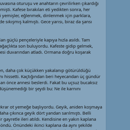
n yuvasına oturuşu ve anahtarın çevrilirken çıkardığı
mişti. Kafese bırakılan eti yedikten sonra, her
i yemişler, eğlenmek, dinlenmek için parklara,
de sıkışmış kalmıştı. Gece yarısı, biraz da şansı
an güçlü pençeleriyle kapıya hızla asıldı. Tam
ki ağaçlıkta son buluyordu. Kafeste gidip gelmek,
esi duvarından atladı. Ormana doğru koşarak
rken, daha çok küçükken yakalanıp götürüldüğü
ını hissetti. Kaçtığından beri heyecandan üç gündür
adan önce annesi beslerdi. Fakat bu uçsuz bucaksız
üşünemediği bir şeydi bu: Ne ile karnını
 tekrar ot yemeğe başlıyordu. Geyik, aniden koşmaya
daha çıkınca geyik dört yandan sarılmıştı. Belli
gayretle ileri atıldı. Kendisine en yakın kaplana
 döndü. Önündeki ikinci kaplana da aynı şekilde