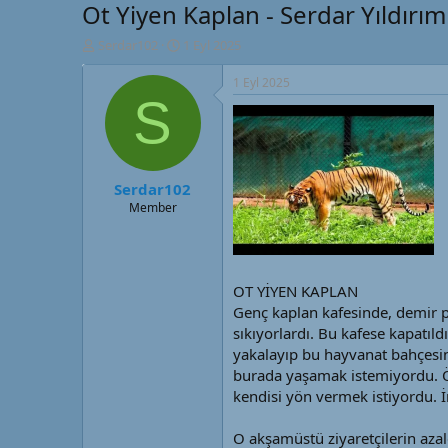
Ot Yiyen Kaplan - Serdar Yıldırım
K
B
Serdar102
1 Eyl 2025
o
a
n
ş
1 Eyl 2025
u
l
S
y
a
u
n
B
g
a
ı
Serdar102
ş
ç
l
t
Member
a
a
t
r
a
i
n
h
OT YİYEN KAPLAN
i
Genç kaplan kafesinde, demir pa
sıkıyorlardı. Bu kafese kapatıl
yakalayıp bu hayvanat bahçesin
burada yaşamak istemiyordu. Ö
kendisi yön vermek istiyordu. İ
O akşamüstü ziyaretçilerin azal