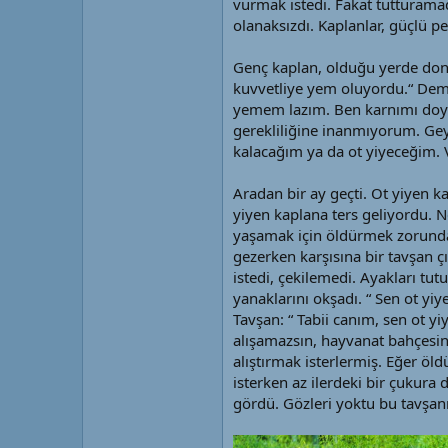
vurmak istedi. Fakat tutturamad
olanaksızdı. Kaplanlar, güçlü pe
Genç kaplan, olduğu yerde donm
kuvvetliye yem oluyordu.“ Deme
yemem lazım. Ben karnımı doy
gerekliliğine inanmıyorum. Gey
kalacağım ya da ot yiyeceğim. Va
Aradan bir ay geçti. Ot yiyen 
yiyen kaplana ters geliyordu. 
yaşamak için öldürmek zorunday
gezerken karşısına bir tavşan 
istedi, çekilemedi. Ayakları tu
yanaklarını okşadı. “ Sen ot yi
Tavşan: “ Tabii canım, sen ot y
alışamazsın, hayvanat bahçesi
alıştırmak isterlermiş. Eğer öl
isterken az ilerdeki bir çukur
gördü. Gözleri yoktu bu tavşanı