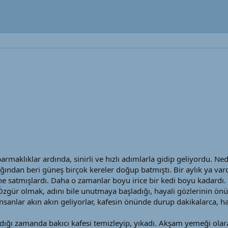
rmaklıklar ardında, sinirli ve hızlı adımlarla gidip geliyordu. Ned
dığından beri güneş birçok kereler doğup batmıştı. Bir aylık ya var
e satmışlardı. Daha o zamanlar boyu irice bir kedi boyu kadardı. 
zgür olmak, adını bile unutmaya başladığı, hayali gözlerinin 
nsanlar akın akın geliyorlar, kafesin önünde durup dakikalarca, ha
dığı zamanda bakıcı kafesi temizleyip, yıkadı. Akşam yemeği olara