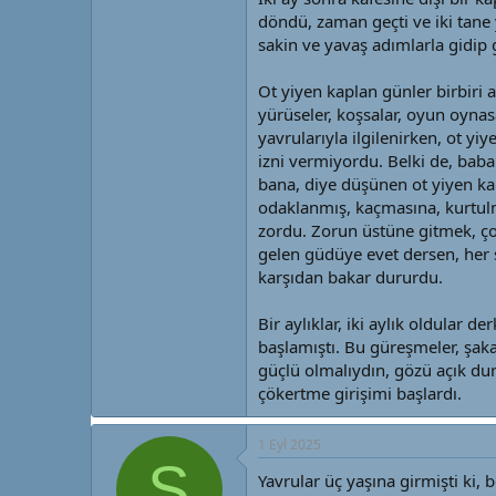
döndü, zaman geçti ve iki tane 
sakin ve yavaş adımlarla gidip 
Ot yiyen kaplan günler birbiri 
yürüseler, koşsalar, oyun oynasa
yavrularıyla ilgilenirken, ot y
izni vermiyordu. Belki de, baba
bana, diye düşünen ot yiyen kap
odaklanmış, kaçmasına, kurtul
zordu. Zorun üstüne gitmek, ço
gelen güdüye evet dersen, her 
karşıdan bakar dururdu.
Bir aylıklar, iki aylık oldular 
başlamıştı. Bu güreşmeler, şaka
güçlü olmalıydın, gözü açık du
çökertme girişimi başlardı.
1 Eyl 2025
S
Yavrular üç yaşına girmişti ki