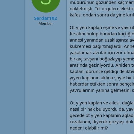
müdürünün gözünden kaçmamıştı. 
nakletmişti. Tel örgülere elekt
kafes, ondan sonra da yine kırı
Serdar102
Member
Ot yiyen kaplan eşine ve yavru
fırsatını bulup buradan kaçtığın
annesi yanından uzaklaşınca avc
kükremesi bağırtmışlardı. Anne
yakalamak avcılar için zor olma
birkaç tavşanı boğazlayıp yemi
arasında geziniyordu. Aniden te
kaplanı görünce geldiği delikte
yiyen kaplanın aklına şöyle bir 
haberdar ettikten sonra pençele
yavrularının yanına gelmesini sa
Ot yiyen kaplan ve ailesi, dağ
nasıl bir hak buluyordu da, yav
gecede ot yiyen kaplanın ağladı
cezalandır, diyerek gözyaşı dök
nedeni olabilir mi?