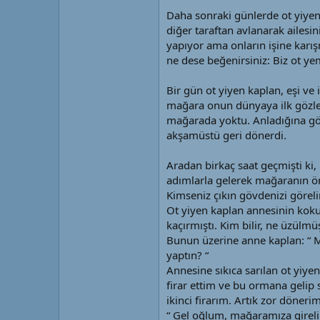
Daha sonraki günlerde ot yiyen 
diğer taraftan avlanarak ailesin
yapıyor ama onların işine karı
ne dese beğenirsiniz: Biz ot yeme
Bir gün ot yiyen kaplan, eşi ve
mağara onun dünyaya ilk gözler
mağarada yoktu. Anladığına gör
akşamüstü geri dönerdi.
Aradan birkaç saat geçmişti ki,
adımlarla gelerek mağaranın ön
Kimseniz çıkın gövdenizi görel
Ot yiyen kaplan annesinin kokus
kaçırmıştı. Kim bilir, ne üzülm
Bunun üzerine anne kaplan: “ M
yaptın? “
Annesine sıkıca sarılan ot yiye
firar ettim ve bu ormana gelip
ikinci firarım. Artık zor dönerim
“ Gel oğlum, mağaramıza girelim