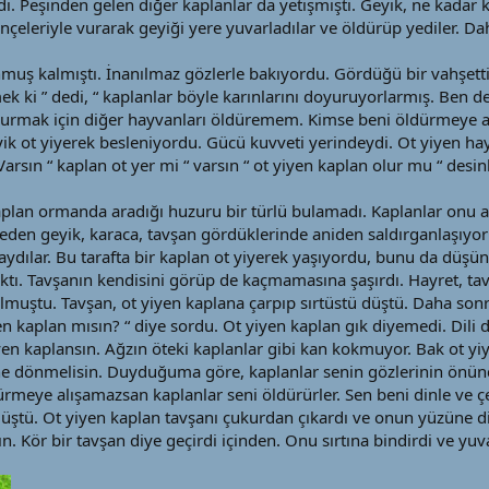
ı. Peşinden gelen diğer kaplanlar da yetişmişti. Geyik, ne kadar k
nçeleriyle vurarak geyiği yere yuvarladılar ve öldürüp yediler. Daha
uş kalmıştı. İnanılmaz gözlerle bakıyordu. Gördüğü bir vahşetti
k ki ” dedi, “ kaplanlar böyle karınlarını doyuruyorlarmış. Ben 
urmak için diğer hayvanları öldüremem. Kimse beni öldürmeye a
ik ot yiyerek besleniyordu. Gücü kuvveti yerindeydi. Ot yiyen h
rsın “ kaplan ot yer mi “ varsın “ ot yiyen kaplan olur mu “ desinl
kaplan ormanda aradığı huzuru bir türlü bulamadı. Kaplanlar onu 
Neden geyik, karaca, tavşan gördüklerinde aniden saldırganlaşıyo
dılar. Bu tarafta bir kaplan ot yiyerek yaşıyordu, bunu da düş
çıktı. Tavşanın kendisini görüp de kaçmamasına şaşırdı. Hayret, t
tulmuştu. Tavşan, ot yiyen kaplana çarpıp sırtüstü düştü. Daha so
yen kaplan mısın? “ diye sordu. Ot yiyen kaplan gık diyemedi. Dili
iyen kaplansın. Ağzın öteki kaplanlar gibi kan kokmuyor. Bak ot y
ne dönmelisin. Duyduğuma göre, kaplanlar senin gözlerinin önün
dürmeye alışamazsan kaplanlar seni öldürürler. Sen beni dinle ve 
a düştü. Ot yiyen kaplan tavşanı çukurdan çıkardı ve onun yüzüne 
n. Kör bir tavşan diye geçirdi içinden. Onu sırtına bindirdi ve yuv