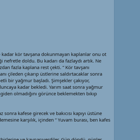
iye kadar kör tavşana dokunmayan kaplanlar onu ot
 nefretle doldu. Bu kadarı da fazlaydı artık. Ne
dan fazla kaplana rest çekti. “ Kör tavşanı
nı çileden çıkarıp üstlerine saldırtacaklar sonra
tli bir yağmur başladı. Şimşekler çakıyor,
 oluncaya kadar bekledi. Yarım saat sonra yağmur
en giden olmadığını görünce beklemekten bıkıp
z sonra kafese girecek ve bakıcısı kapıyı üstüne
 demesine karşılık, içinden “ Yuvam burası, ben kafes
irbirlerine ve kaynaşıverdiler. Gün döndü, günler