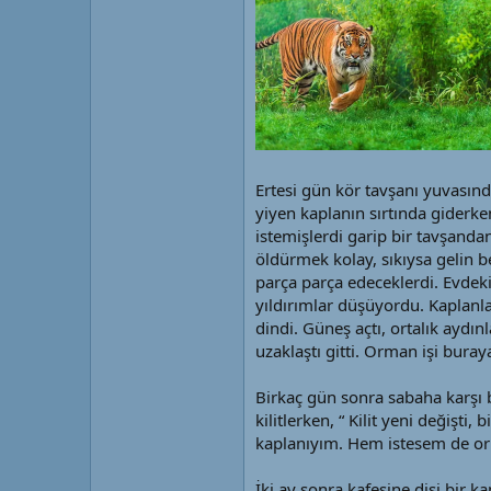
Ertesi gün kör tavşanı yuvasın
yiyen kaplanın sırtında giderke
istemişlerdi garip bir tavşanda
öldürmek kolay, sıkıysa gelin b
parça parça edeceklerdi. Evdeki
yıldırımlar düşüyordu. Kaplanla
dindi. Güneş açtı, ortalık aydı
uzaklaştı gitti. Orman işi bura
Birkaç gün sonra sabaha karşı b
kilitlerken, “ Kilit yeni değiş
kaplanıyım. Hem istesem de or
İki ay sonra kafesine dişi bir k