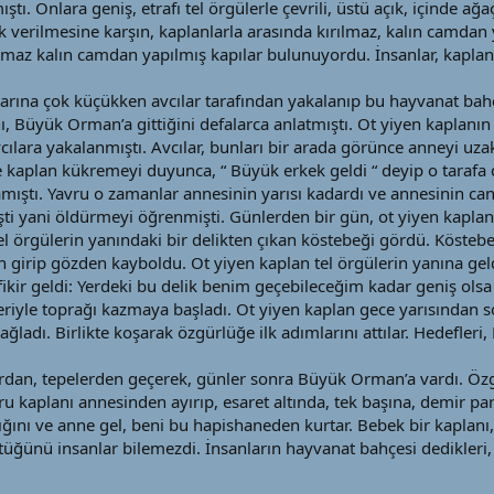
Onlara geniş, etrafı tel örgülerle çevrili, üstü açık, içinde ağa
rik verilmesine karşın, kaplanlarla arasında kırılmaz, kalın camdan
lmaz kalın camdan yapılmış kapılar bulunuyordu. İnsanlar, kaplanl
larına çok küçükken avcılar tarafından yakalanıp bu hayvanat bah
ı, Büyük Orman’a gittiğini defalarca anlatmıştı. Ot yiyen kaplanın
ılara yakalanmıştı. Avcılar, bunları bir arada görünce anneyi uza
 kaplan kükremeyi duyunca, “ Büyük erkek geldi “ deyip o tarafa 
mıştı. Yavru o zamanlar annesinin yarısı kadardı ve annesinin canl
şti yani öldürmeyi öğrenmişti. Günlerden bir gün, ot yiyen kaplan
l örgülerin yanındaki bir delikten çıkan köstebeği gördü. Köstebe
n girip gözden kayboldu. Ot yiyen kaplan tel örgülerin yanına gel
fikir geldi: Yerdeki bu delik benim geçebileceğim kadar geniş olsa 
riyle toprağı kazmaya başladı. Ot yiyen kaplan gece yarısından so
ğladı. Birlikte koşarak özgürlüğe ilk adımlarını attılar. Hedefler
lardan, tepelerden geçerek, günler sonra Büyük Orman’a vardı. Öz
ru kaplanı annesinden ayırıp, esaret altında, tek başına, demir pa
ğını ve anne gel, beni bu hapishaneden kurtar. Bebek bir kaplanı,
tüğünü insanlar bilemezdi. İnsanların hayvanat bahçesi dedikleri, e