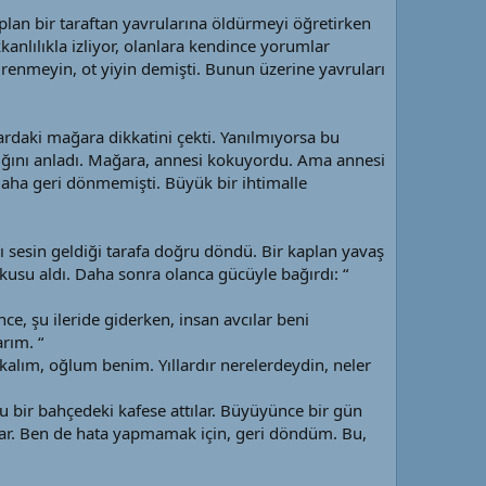
plan bir taraftan yavrularına öldürmeyi öğretirken
kkanlılıkla izliyor, olanlara kendince yorumlar
renmeyin, ot yiyin demişti. Bunun üzerine yavruları
lardaki mağara dikkatini çekti. Yanılmıyorsa bu
ığını anladı. Mağara, annesi kokuyordu. Ama annesi
aha geri dönmemişti. Büyük bir ihtimalle
ı sesin geldiği tarafa doğru döndü. Bir kaplan yavaş
usu aldı. Daha sonra olanca gücüyle bağırdı: “
e, şu ileride giderken, insan avcılar beni
rım. “
lım, oğlum benim. Yıllardır nerelerdeydin, neler
ğu bir bahçedeki kafese attılar. Büyüyünce bir gün
lar. Ben de hata yapmamak için, geri döndüm. Bu,