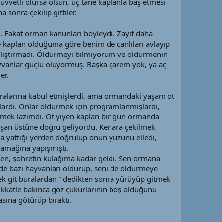
uvvetli olursa olsun, üç tane kaplanla baş etmesi
 sonra çekilip gittiler.
. Fakat orman kanunları böyleydi. Zayıf daha
de kaplan olduğuma göre benim de canlıları avlayıp
lıştırmadı. Öldürmeyi bilmiyorum ve öldürmenin
ayvanlar güçlü oluyormuş. Başka çarem yok, ya aç
er.
aralarına kabul etmişlerdi, ama ormandaki yaşam ot
rlardı. Onlar öldürmek için programlanmışlardı,
ünmek lazımdı. Ot yiyen kaplan bir gün ormanda
avşan üstüne doğru geliyordu. Kenara çekilmek
nra yattığı yerden doğrulup onun yüzünü elledi,
 damağına yapışmıştı.
iyen, şöhretin kulağıma kadar geldi. Sen ormana
de bazı hayvanları öldürüp, seni de öldürmeye
çek git buralardan “ dedikten sonra yürüyüp gitmek
dikkatle bakınca göz çukurlarının boş olduğunu
asına götürüp bıraktı.