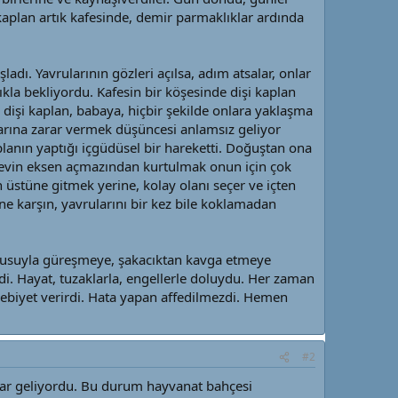
kaplan artık kafesinde, demir parmaklıklar ardında
dı. Yavrularının gözleri açılsa, adım atsalar, onlar
lıkla bekliyordu. Kafesin bir köşesinde dişi kaplan
a dişi kaplan, babaya, hiçbir şekilde onlara yaklaşma
alarına zarar vermek düşüncesi anlamsız geliyor
lanın yaptığı içgüdüsel bir hareketti. Doğuştan ona
revin eksen açmazından kurtulmak onun için çok
üstüne gitmek yerine, kolay olanı seçer ve içten
e karşın, yavrularını bir kez bile koklamadan
i yavrusuyla güreşmeye, şakacıktan kavga etmeye
ydi. Hayat, tuzaklarla, engellerle doluydu. Her zaman
ebiyet verirdi. Hata yapan affedilmezdi. Hemen
#2
 dar geliyordu. Bu durum hayvanat bahçesi