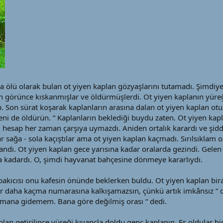
da ölü olarak bulan ot yiyen kaplan gözyaşlarını tutamadı. Şimd
n görünce kıskanmışlar ve öldürmüşlerdi. Ot yiyen kaplanın yüreği
n. Son sürat koşarak kaplanların arasına dalan ot yiyen kaplan otuz
eni de öldürün. “ Kaplanların beklediği buydu zaten. Ot yiyen kapla
 hesap her zaman çarşıya uymazdı. Aniden ortalık karardı ve şidde
r sağa - sola kaçıştılar ama ot yiyen kaplan kaçmadı. Sırılsıklam
nlandı. Ot yiyen kaplan gece yarısına kadar oralarda gezindi. Gel
ya kadardı. O, şimdi hayvanat bahçesine dönmeye kararlıydı.
akıcısı onu kafesin önünde beklerken buldu. Ot yiyen kaplan bira
ti, bir daha kaçma numarasına kalkışamazsın, çünkü artık imkânsız “
mana gidemem. Bana göre değilmiş orası “ dedi.
aplan getirilince yüreği kıvançla doldu genç kaplanın. Eş oldular b