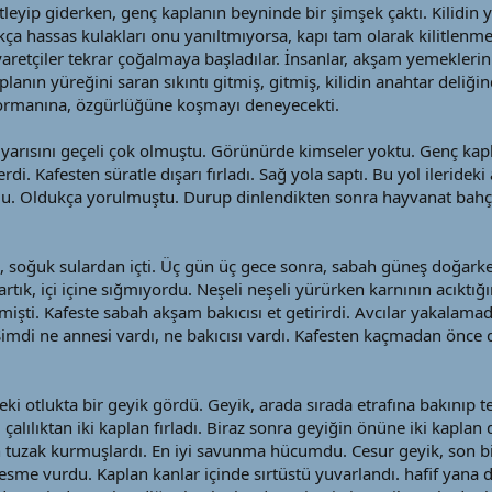
 kilitleyip giderken, genç kaplanın beyninde bir şimşek çaktı. Kilidi
kça hassas kulakları onu yanıltmıyorsa, kapı tam olarak kilitlenme
yaretçiler tekrar çoğalmaya başladılar. İnsanlar, akşam yemeklerin
lanın yüreğini saran sıkıntı gitmiş, gitmiş, kilidin anahtar deliğin
 ormanına, özgürlüğüne koşmayı deneyecekti.
 yarısını geçeli çok olmuştu. Görünürde kimseler yoktu. Genç kapl
erdi. Kafesten süratle dışarı fırladı. Sağ yola saptı. Bu yol ileride
. Oldukça yorulmuştu. Durup dinlendikten sonra hayvanat bahç
tı, soğuk sulardan içti. Üç gün üç gece sonra, sabah güneş doğa
ık, içi içine sığmıyordu. Neşeli neşeli yürürken karnının acıktığ
mişti. Kafeste sabah akşam bakıcısı et getirirdi. Avcılar yakalam
imdi ne annesi vardı, ne bakıcısı vardı. Kafesten kaçmadan önce d
eki otlukta bir geyik gördü. Geyik, arada sırada etrafına bakınıp
 çalılıktan iki kaplan fırladı. Biraz sonra geyiğin önüne iki kaplan 
 tuzak kurmuşlardı. En iyi savunma hücumdu. Cesur geyik, son bir 
kesme vurdu. Kaplan kanlar içinde sırtüstü yuvarlandı. hafif yana