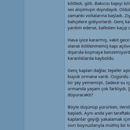
kilitledi, gitti. Bakıcısı kapıyı
ses alışılmışın dışındaydı. Oldu
zamanki voltalarına başladı. Zi
bahçelere gidiyorlardı. Genç kap
yardım ederse, kafesten kaçıp
Hava iyice kararmış, vakit gece
olarak kilitlenmemiş kapı açılıv
dışarıda koşmaya benzemiyordu
karanlıklarda kayboldu.
Genç kaplan dağlar, tepeler aş
büyük ormana vardı. Özgürdü art
bir şey yememişti. Sadece su iç
ormanda yaşam çok farklıydı. Ş
doyuracaktı?
Böyle düşünüp yürürken, ilerid
başladı. Aynı anda yan taraftaki
kaplanlar geyiği yakalamak için
sivri boynuzlarıyla müthiş bir 