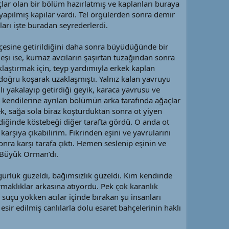
çlar olan bir bölüm hazırlatmış ve kaplanları buraya
 yapılmış kapılar vardı. Tel örgülerden sonra demir
arı işte buradan seyrederlerdi.
çesine getirildiğini daha sonra büyüdüğünde bir
 eşi ise, kurnaz avcıların şaşırtan tuzağından sonra
klaştırmak için, teyp yardımıyla erkek kaplan
doğru koşarak uzaklaşmıştı. Yalnız kalan yavruyu
ı yakalayıp getirdiği geyik, karaca yavrusu ve
 kendilerine ayrılan bölümün arka tarafında ağaçlar
k, sağa sola biraz koşturduktan sonra ot yiyen
diğinde köstebeği diğer tarafta gördü. O anda ot
karşıya çıkabilirim. Fikrinden eşini ve yavrularını
nra karşı tarafa çıktı. Hemen seslenip eşinin ve
i, Büyük Orman’dı.
gürlük güzeldi, bağımsızlık güzeldi. Kim kendinde
rmaklıklar arkasına atıyordu. Pek çok karanlık
 suçu yokken acılar içinde bırakan şu insanları
sir edilmiş canlılarla dolu esaret bahçelerinin haklı