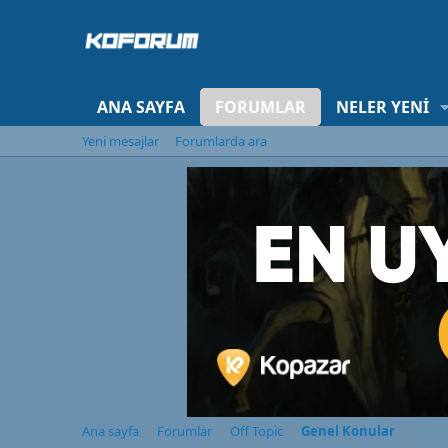
ANA SAYFA
FORUMLAR
NELER YENI
Yeni mesajlar
Forumlarda ara
Ana sayfa
Forumlar
Off Topic
Genel Konular