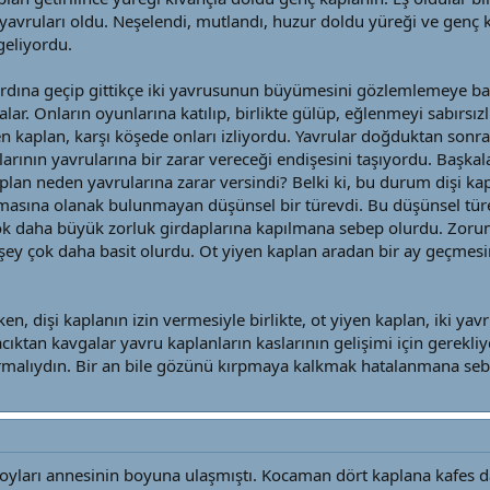
yavruları oldu. Neşelendi, mutlandı, huzur doldu yüreği ve genç 
geliyordu.
ardına geçip gittikçe iki yavrusunun büyümesini gözlemlemeye başla
lar. Onların oyunlarına katılıp, birlikte gülüp, eğlenmeyi sabırsız
iyen kaplan, karşı köşede onları izliyordu. Yavrular doğduktan sonr
larının yavrularına bir zarar vereceği endişesini taşıyordu. Başk
lan neden yavrularına zarar versindi? Belki ki, bu durum dişi kap
masına olanak bulunmayan düşünsel bir türevdi. Bu düşünsel tü
k daha büyük zorluk girdaplarına kapılmana sebep olurdu. Zorun 
şey çok daha basit olurdu. Ot yiyen kaplan aradan bir ay geçmesin
derken, dişi kaplanın izin vermesiyle birlikte, ot yiyen kaplan, ik
cıktan kavgalar yavru kaplanların kaslarının gelişimi için gerekli
rmalıydın. Bir an bile gözünü kırpmaya kalkmak hatalanmana seb
, boyları annesinin boyuna ulaşmıştı. Kocaman dört kaplana kafes