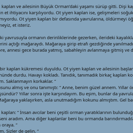
kaplan ve ailesinin Büyük Orman’daki yaşamı sürüp gitti. Dişi ka
in et ihtiyacını karşılıyordu. Ot yiyen kaplan ise, gelişmeleri soğu
şmıyordu. Ot yiyen kaplan bir defasında yavrularına, öldürmeyi öğ
yiz, et isteriz.
 iki yavrusuyla ormanın derinliklerinde gezerken, ilerideki kayalık
ini açtığı mağaraydı. Mağaraya girip etrafı gezdiğinde yanılmad
e, annesi gece burada yatmış, sabahleyin avlanmaya gitmiş ve d
 bir kaplan kükremesi duyuldu. Ot yiyen kaplan ve ailesinin başlar
ünde durdu. Havayı kokladı. Tanıdık, tanımadık birkaç kaplan kok
im. Saklanmayın korkaklar. “
unu almış ve onu tanımıştı: “ Anne, benim güzel annem. Yıllar önc
üşsündür? Yıllar sonra işte karşındayım. Bu eşim, bunlar da yavrula
ağaraya yaklaşırken, asla unutmadığım kokunu almıştım. Gel baka
n kaplan: “ İnsan avcılar beni çeşitli orman yaratıklarının bulundu
 seni aradım. Ama diğer kaplanlar beni bu ormanda barındırmadı
 oraya. “
. Sizler de gelin. “