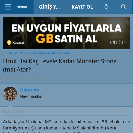
GIRIŞ YAP
KAYIT OL
Knight Online Sorunlar ve Problemler
Uruk Hai Kaç Levele Kadar Monster Stone
(ms) Atar?
K
B
Diez-Leo
5 Mar 2023
o
a
n
ş
Diez-Leo
u
l
New member
y
a
u
n
B
g
5 Mar 2023
#1
a
ı
ş
ç
Arkadaşlar Uruk hai MS sınırı kaçtır bilen var mı 56 lvl.okcu ile
l
t
farmliyorum. Şu ana kadar 1 tane MS alabildim bu konu
a
a