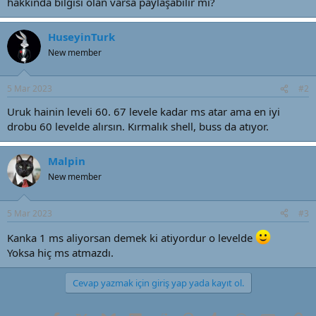
hakkında bilgisi olan varsa paylaşabilir mi?
t
r
a
i
n
h
HuseyinTurk
i
New member
5 Mar 2023
#2
Uruk hainin leveli 60. 67 levele kadar ms atar ama en iyi
drobu 60 levelde alırsın. Kırmalık shell, buss da atıyor.
Malpin
New member
5 Mar 2023
#3
Kanka 1 ms aliyorsan demek ki atiyordur o levelde
Yoksa hiç ms atmazdı.
Cevap yazmak için giriş yap yada kayıt ol.