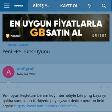
GIRIŞ YAP
KAYIT OL
Online Oyunlar
Yeni FPS Türk Oyunu
K
B
amfigraf
21 Ağu 2023
o
a
n
ş
amfigraf
A
u
l
New member
y
a
u
n
B
g
21 Ağu 2023
#1
a
ı
ş
ç
Yeni oyun keşfettim benim köy internetiyle bile ping baya iyi
l
t
galiba sunucuları türkiyede paylaşayım dedim oyunun linki
a
a
agalar
https://www.battleteams2.com/tr-tr/
t
r