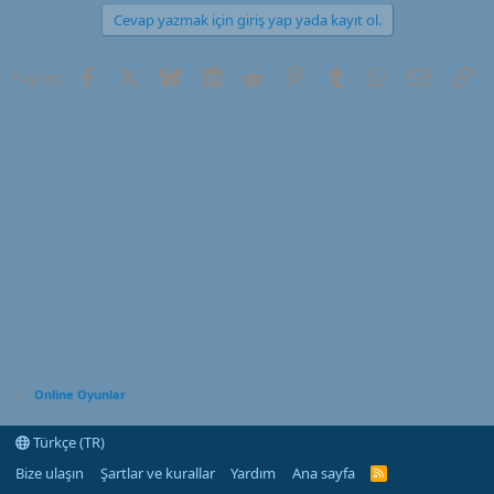
a
i
Cevap yazmak için giriş yap yada kayıt ol.
n
h
i
Facebook
X (Twitter)
Bluesky
LinkedIn
Reddit
Pinterest
Tumblr
WhatsApp
E-posta
Li
Paylaş:
Online Oyunlar
Türkçe (TR)
Bize ulaşın
Şartlar ve kurallar
Yardım
Ana sayfa
R
S