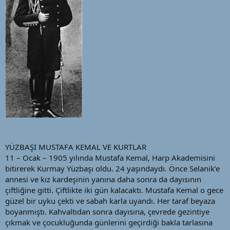
a
i
n
h
i
YÜZBAŞI MUSTAFA KEMAL VE KURTLAR
11 – Ocak – 1905 yılında Mustafa Kemal, Harp Akademisini
bitirerek Kurmay Yüzbaşı oldu. 24 yaşındaydı. Önce Selanik’e
annesi ve kız kardeşinin yanına daha sonra da dayısının
çiftliğine gitti. Çiftlikte iki gün kalacaktı. Mustafa Kemal o gece
güzel bir uyku çekti ve sabah karla uyandı. Her taraf beyaza
boyanmıştı. Kahvaltıdan sonra dayısına, çevrede gezintiye
çıkmak ve çocukluğunda günlerini geçirdiği bakla tarlasına