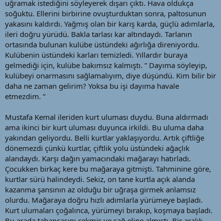
uğramak istediğini söyleyerek dışarı çıktı. Hava oldukça
soğuktu. Ellerini birbirine ovuşturduktan sonra, paltosunun
yakasını kaldırdı. Yağmış olan bir karış karda, güçlü adımlarla,
ileri doğru yürüdü. Bakla tarlası kar altındaydı. Tarlanın
ortasında bulunan kulübe üstündeki ağırlığa direniyordu.
Kulübenin üstündeki karları temizledi. Yıllardır buraya
gelmediği için, kulübe bakımsız kalmıştı. ” Dayıma söyleyip,
kulübeyi onarmasını sağlamalıyım, diye düşündü. Kim bilir bir
daha ne zaman gelirim? Yoksa bu işi dayıma havale
etmezdim. ”
Mustafa Kemal ileriden kurt uluması duydu. Buna aldırmadı
ama ikinci bir kurt uluması duyunca irkildi. Bu uluma daha
yakından geliyordu. Belli kurtlar yaklaşıyordu. Artık çiftliğe
dönemezdi çünkü kurtlar, çiftlik yolu üstündeki ağaçlık
alandaydı. Karşı dağın yamacındaki mağarayı hatırladı.
Çocukken birkaç kere bu mağaraya gitmişti. Tahminine göre,
kurtlar sürü halindeydi. Sekiz, on tane kurtla açık alanda
kazanma şansının az olduğu bir uğraşa girmek anlamsız
olurdu. Mağaraya doğru hızlı adımlarla yürümeye başladı.
Kurt ulumaları çoğalınca, yürümeyi bırakıp, koşmaya başladı.
Bu arada tabancasını çekmiş ve sağ eline almıştı. Bir aralık