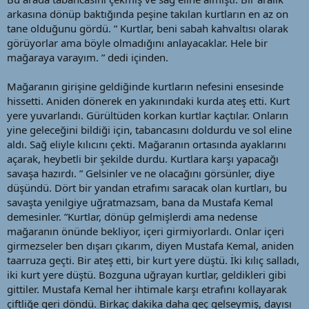
arkasına dönüp baktığında peşine takılan kurtların en az on
tane olduğunu gördü. ” Kurtlar, beni sabah kahvaltısı olarak
görüyorlar ama böyle olmadığını anlayacaklar. Hele bir
mağaraya varayım. ” dedi içinden.
Mağaranın girişine geldiğinde kurtların nefesini ensesinde
hissetti. Aniden dönerek en yakınındaki kurda ateş etti. Kurt
yere yuvarlandı. Gürültüden korkan kurtlar kaçtılar. Onların
yine geleceğini bildiği için, tabancasını doldurdu ve sol eline
aldı. Sağ eliyle kılıcını çekti. Mağaranın ortasında ayaklarını
açarak, heybetli bir şekilde durdu. Kurtlara karşı yapacağı
savaşa hazırdı. ” Gelsinler ve ne olacağını görsünler, diye
düşündü. Dört bir yandan etrafımı saracak olan kurtları, bu
savaşta yenilgiye uğratmazsam, bana da Mustafa Kemal
demesinler. ”Kurtlar, dönüp gelmişlerdi ama nedense
mağaranın önünde bekliyor, içeri girmiyorlardı. Onlar içeri
girmezseler ben dışarı çıkarım, diyen Mustafa Kemal, aniden
taarruza geçti. Bir ateş etti, bir kurt yere düştü. İki kılıç salladı,
iki kurt yere düştü. Bozguna uğrayan kurtlar, geldikleri gibi
gittiler. Mustafa Kemal her ihtimale karşı etrafını kollayarak
çiftliğe geri döndü. Birkaç dakika daha geç gelseymiş, dayısı