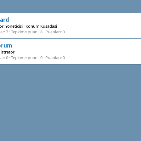
zard
ri Yöneticisi
·
Konum
Kusadasi
lar
7
Tepkime puanı
8
Puanları
0
orum
istrator
lar
0
Tepkime puanı
0
Puanları
0