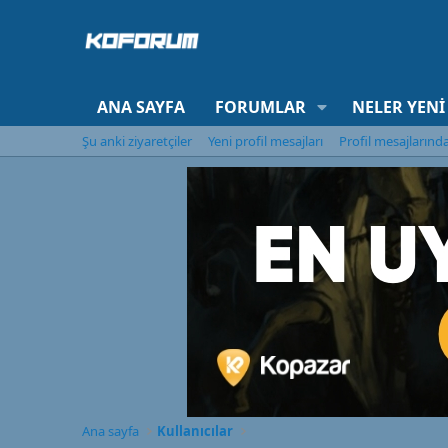
ANA SAYFA
FORUMLAR
NELER YENI
Şu anki ziyaretçiler
Yeni profil mesajları
Profil mesajlarınd
Ana sayfa
Kullanıcılar