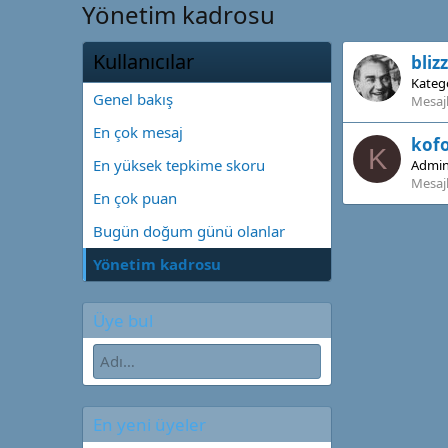
Yönetim kadrosu
Kullanıcılar
bliz
Katego
Genel bakış
Mesaj
En çok mesaj
kof
K
En yüksek tepkime skoru
Admin
Mesaj
En çok puan
Bugün doğum günü olanlar
Yönetim kadrosu
Üye bul
En yeni üyeler