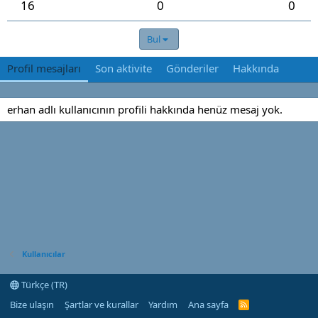
16
0
0
Bul
Profil mesajları
Son aktivite
Gönderiler
Hakkında
erhan adlı kullanıcının profili hakkında henüz mesaj yok.
Kullanıcılar
Türkçe (TR)
Bize ulaşın
Şartlar ve kurallar
Yardım
Ana sayfa
R
S