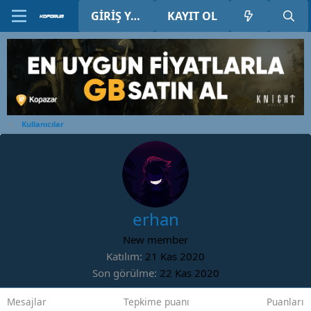
GIRIŞ YAP
KAYIT OL
Kullanıcılar
erhan
New member
Katılım
21 Kas 2020
Son görülme
22 Kas 2020
Mesajlar
Tepkime puanı
Puanları