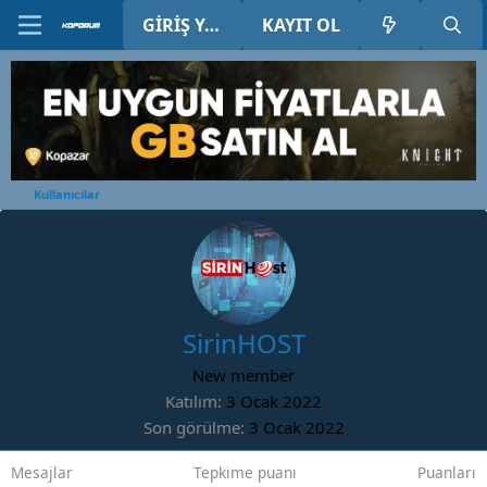
GIRIŞ YAP
KAYIT OL
Kullanıcılar
SirinHOST
New member
Katılım
3 Ocak 2022
Son görülme
3 Ocak 2022
Mesajlar
Tepkime puanı
Puanları