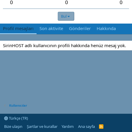
0
0
0
Bul
Profil mesajları
Son aktivite
Gönderiler
Hakkında
SirinHOST adlı kullanıcının profili hakkında henüz mesaj yok.
Kullanıcılar
Türkçe (TR)
Bize ulaşın
Şartlar ve kurallar
Yardım
Ana sayfa
R
S