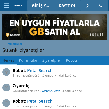
GIRIŞ YAP
KAYIT OL
Kullanıcılar
Şu anki ziyaretçiler
Herkes
Kullanıcılar
Ziyaretçiler
Robots
Robot:
Petal Search
En son içeriği görüntüleniyor
4 dakika önce
Ziyaretçi
Görüntülenen konu
Metin2 Event
4 dakika önce
Robot:
Petal Search
En son içeriği görüntüleniyor
4 dakika önce