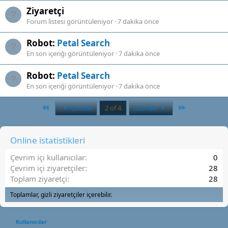
Ziyaretçi
Forum listesi görüntüleniyor
7 dakika önce
Robot:
Petal Search
En son içeriği görüntüleniyor
7 dakika önce
Robot:
Petal Search
En son içeriği görüntüleniyor
7 dakika önce
Birinci
Son
Önceki
2 of 4
Sonraki
Online istatistikleri
Çevrim içi kullanıcılar
0
Çevrim içi ziyaretçiler
28
Toplam ziyaretçi
28
Toplamlar, gizli ziyaretçiler içerebilir.
Kullanıcılar