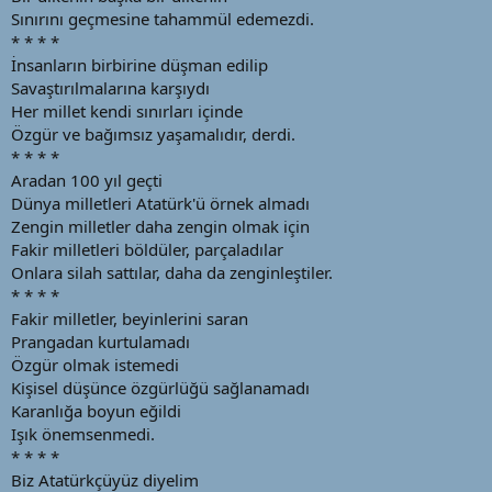
a
i
Sınırını geçmesine tahammül edemezdi.
n
h
* * * *
i
İnsanların birbirine düşman edilip
Savaştırılmalarına karşıydı
Her millet kendi sınırları içinde
Özgür ve bağımsız yaşamalıdır, derdi.
* * * *
Aradan 100 yıl geçti
Dünya milletleri Atatürk'ü örnek almadı
Zengin milletler daha zengin olmak için
Fakir milletleri böldüler, parçaladılar
Onlara silah sattılar, daha da zenginleştiler.
* * * *
Fakir milletler, beyinlerini saran
Prangadan kurtulamadı
Özgür olmak istemedi
Kişisel düşünce özgürlüğü sağlanamadı
Karanlığa boyun eğildi
Işık önemsenmedi.
* * * *
Biz Atatürkçüyüz diyelim