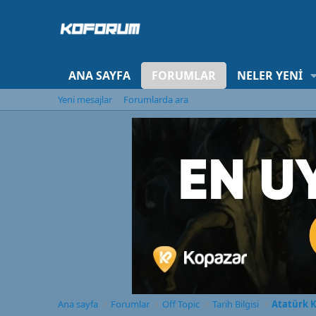
ANA SAYFA
FORUMLAR
NELER YENI
Yeni mesajlar
Forumlarda ara
Ana sayfa
Forumlar
Off Topic
Tarih Bilgisi
Atatürk K