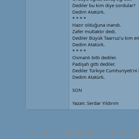
Dediler bu kim diye sordular?
Dedim Atatürk.
* * * *
Hazır olduğuna inandı.
Zafer mutlaktır dedi.
Dediler Büyük Taarruz'u kim em
Dedim Atatürk.
* * * *
Osmanlı bitti dediler.
Padişah gitti dediler.
Dediler Türkiye Cumhuriyeti'ni
Dedim Atatürk.
SON
Yazan: Serdar Yıldırım
Facebook
X (Twitter)
Bluesky
LinkedIn
Reddit
Pinterest
Tumblr
What
Paylaş: