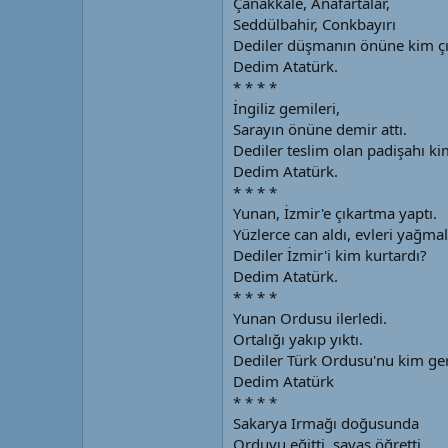
Çanakkale, Anafartalar,
Seddülbahir, Conkbayırı
Dediler düşmanın önüne kim çı
Dedim Atatürk.
* * * *
İngiliz gemileri,
Sarayın önüne demir attı.
Dediler teslim olan padişahı ki
Dedim Atatürk.
* * * *
Yunan, İzmir'e çıkartma yaptı.
Yüzlerce can aldı, evleri yağmal
Dediler İzmir'i kim kurtardı?
Dedim Atatürk.
* * * *
Yunan Ordusu ilerledi.
Ortalığı yakıp yıktı.
Dediler Türk Ordusu'nu kim ger
Dedim Atatürk
* * * *
Sakarya Irmağı doğusunda
Orduyu eğitti, savaş öğretti.