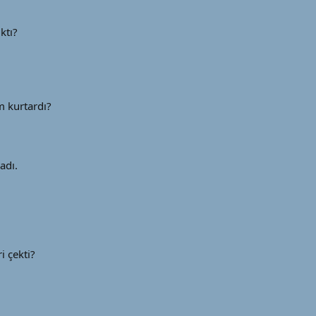
ktı?
m kurtardı?
adı.
i çekti?