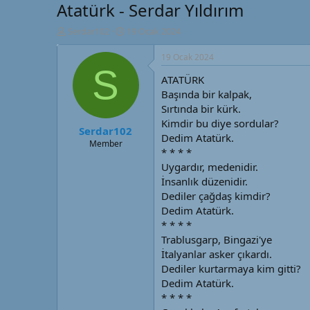
Atatürk - Serdar Yıldırım
K
B
Serdar102
19 Ocak 2024
o
a
n
ş
19 Ocak 2024
u
l
S
ATATÜRK
y
a
u
n
Başında bir kalpak,
B
g
Sırtında bir kürk.
a
ı
Kimdir bu diye sordular?
Serdar102
ş
ç
Dedim Atatürk.
l
t
Member
* * * *
a
a
Uygardır, medenidir.
t
r
a
i
İnsanlık düzenidir.
n
h
Dediler çağdaş kimdir?
i
Dedim Atatürk.
* * * *
Trablusgarp, Bingazi'ye
İtalyanlar asker çıkardı.
Dediler kurtarmaya kim gitti?
Dedim Atatürk.
* * * *