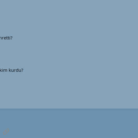
retti?
 kim kurdu?
sApp
E-posta
Link