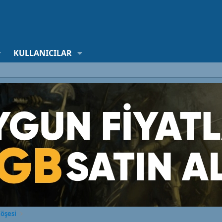
KULLANICILAR
öşesi