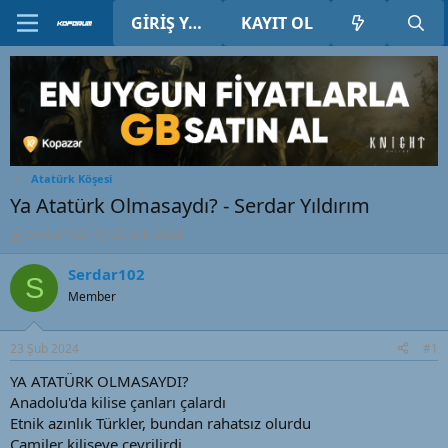
GIRIŞ YAP
KAYIT OL
Atatürk Köşesi
Ya Atatürk Olmasaydı? - Serdar Yıldırım
K
B
Serdar102
23 Şub 2024
o
a
n
ş
Serdar102
S
u
l
Member
y
a
u
n
B
g
23 Şub 2024
#1
a
ı
ş
ç
YA ATATÜRK OLMASAYDI?
l
t
Anadolu'da kilise çanları çalardı
a
a
Etnik azınlık Türkler, bundan rahatsız olurdu
t
r
Camiler kiliseye çevrilirdi