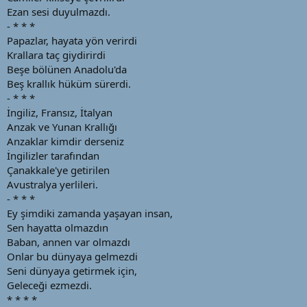
a
i
Ezan sesi duyulmazdı.
n
h
- * * *
i
Papazlar, hayata yön verirdi
Krallara taç giydirirdi
Beşe bölünen Anadolu'da
Beş krallık hüküm sürerdi.
- * * *
İngiliz, Fransız, İtalyan
Anzak ve Yunan Krallığı
Anzaklar kimdir derseniz
İngilizler tarafından
Çanakkale'ye getirilen
Avustralya yerlileri.
- * * *
Ey şimdiki zamanda yaşayan insan,
Sen hayatta olmazdın
Baban, annen var olmazdı
Onlar bu dünyaya gelmezdi
Seni dünyaya getirmek için,
Geleceği ezmezdi.
* * * *