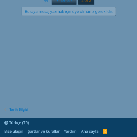
Birinci
Önceki
2 of 2
Buraya mesaj yazmak için üye olmanız gereklidir.
Tarih Bilgisi
Türkçe (TR)
Bize ulaşın
Şartlar ve kurallar
Yardım
Ana sayfa
R
S