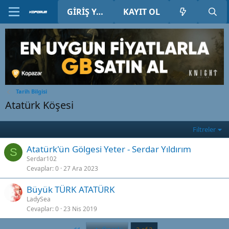
GIRIŞ YAP
KAYIT OL
Tarih Bilgisi
Atatürk Köşesi
Filtreler
Atatürk'ün Gölgesi Yeter - Serdar Yıldırım
S
Serdar102
Cevaplar
0
27 Ara 2023
Büyük TÜRK ATATÜRK
LadySea
Cevaplar
0
23 Nis 2019